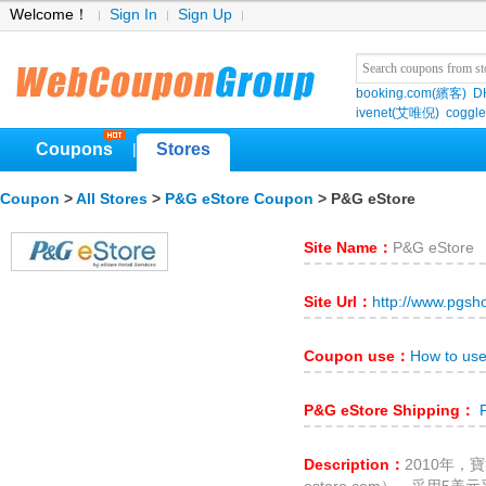
Welcome！
Sign In
Sign Up
booking.com(繽客)
D
ivenet(艾唯倪)
coggle
Coupons
Stores
|
Coupon
>
All Stores
>
P&G eStore Coupon
> P&G eStore
Site Name：
P&G eStore
Site Url：
http://www.pgsh
Coupon use：
How to us
P&G eStore Shipping：
P
Description：
2010年，