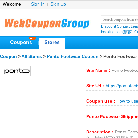
Welcome！
Sign In
Sign Up
Discount Contact Len
booking.com(繽客)
Cu
Coupons
Stores
|
Coupon
>
All Stores
>
Ponto Footwear Coupon
> Ponto Footwear
Site Name：
Ponto Footw
Site Url：
https://pontofoo
Coupon use：
How to us
Ponto Footwear Shippi
Description：
Ponto F