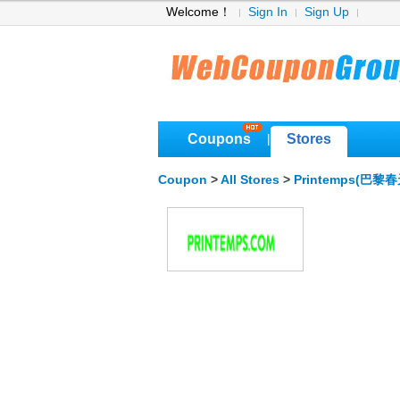
Welcome！
Sign In
Sign Up
Coupons
Stores
|
Coupon
>
All Stores
>
Printemps(巴黎