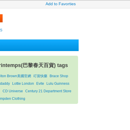
Add to Favorties
KS
rintemps(巴黎春天百貨) tags
lton Brown美國官網
叮當快藥
Brace Shop
daddy
Lottie London
Evite
Lulu Guinness
d
CD Universe
Century 21 Department Store
mpden Clothing