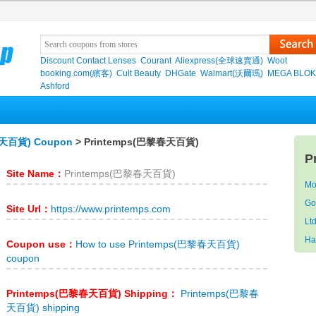
Discount Contact Lenses
Courant
Aliexpress(全球速賣通)
Woot
booking.com(繽客)
Cult Beauty
DHGate
Walmart(沃爾瑪)
MEGA BLO
Ashford
春天百貨) Coupon
> Printemps(巴黎春天百貨)
P
Site Name：
Printemps(巴黎春天百貨)
Mo
Go
Site Url：
https://www.printemps.com
Lt
Ha
Coupon use：
How to use Printemps(巴黎春天百貨)
coupon
Printemps(巴黎春天百貨) Shipping：
Printemps(巴黎春
天百貨) shipping