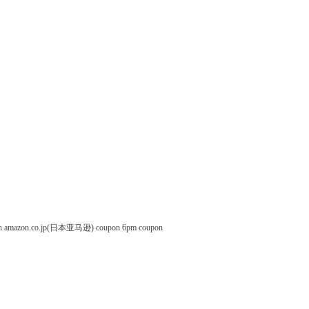
n
amazon.co.jp(日本亚马逊) coupon
6pm coupon