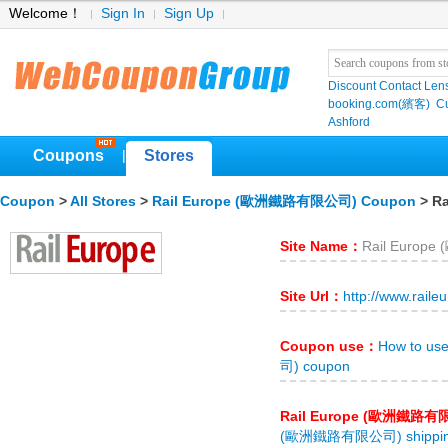
Welcome！
Sign In
Sign Up
Discount Contact Len
booking.com(繽客)
Cu
Ashford
Coupons
Stores
|
Coupon
>
All Stores
>
Rail Europe (歐洲鐵路有限公司) Coupon
> R
Site Name：
Rail Euro
Site Url：
http://www.raile
Coupon use：
How to u
司) coupon
Rail Europe (歐洲鐵路有
(歐洲鐵路有限公司) shippi