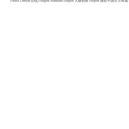
Finish Line(终点线) coupon
Mankind coupon
大疆创新 coupon
微软中国官方商城 co