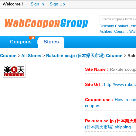
Welcome！
Sign In
Sign Up
Discount Contact Len
Ashford
Courant
Wa
Coupons
Stores
|
Coupon
>
All Stores
>
Rakuten.co.jp (日本樂天市場) Coupon
> Rak
Site Name：
Rakuten.co
Site Url：
http://www.rakut
Coupon use：
How to u
coupon
Rakuten.co.jp (日本樂天
(日本樂天市場) shipping