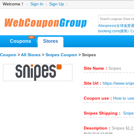
Welcome！
Sign In
Sign Up
Aliexpress(全球速賣通
booking.com(繽客)
Cu
Coupons
Stores
|
Coupon
>
All Stores
>
Snipes Coupon
> Snipes
Site Name：
Snipes
Site Url：
https://www.sni
Coupon use：
How to us
Snipes Shipping：
Snipe
Description：
Snipes