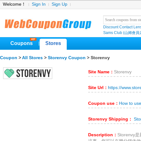
Welcome！
Sign In
Sign Up
Discount Contact Len
Sams Club (山姆會員
Coupons
Stores
|
Coupon
>
All Stores
>
Storenvy Coupon
> Storenvy
Site Name：
Storenvy
Site Url：
https://www.sto
Coupon use：
How to use
Storenvy Shipping：
Sto
Description：
Storen