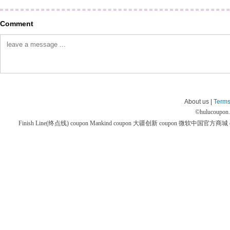
Comment
About us |
Terms
©
hulucoupon
Finish Line(终点线) coupon
Mankind coupon
大疆创新 coupon
微软中国官方商城 co