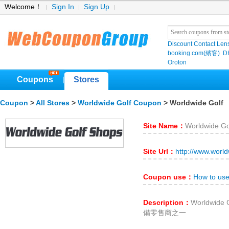
Welcome！
Sign In
Sign Up
Discount Contact Len
booking.com(繽客)
D
Oroton
Coupons
Stores
|
Coupon
>
All Stores
>
Worldwide Golf Coupon
> Worldwide Golf
Site Name：
Worldwide Go
Site Url：
http://www.worl
Coupon use：
How to use
Description：
Worldwi
備零售商之一