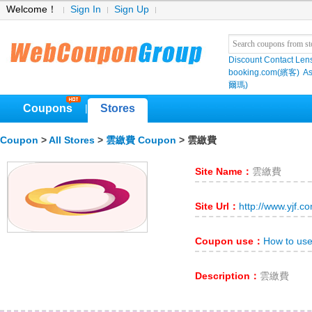
Welcome！
Sign In
Sign Up
Discount Contact Len
booking.com(繽客)
As
爾瑪)
Coupons
Stores
|
Coupon
>
All Stores
>
雲繳費 Coupon
> 雲繳費
Site Name：
雲繳費
Site Url：
http://www.yjf.c
Coupon use：
How to u
Description：
雲繳費