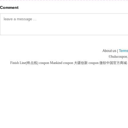
Comment
About us |
Terms
©
hulucoupon
Finish Line(终点线) coupon
Mankind coupon
大疆创新 coupon
微软中国官方商城 co