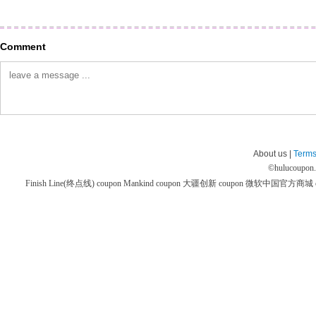
Comment
About us |
Terms
©
hulucoupon
Finish Line(终点线) coupon
Mankind coupon
大疆创新 coupon
微软中国官方商城 co