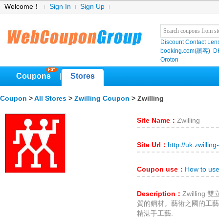
Welcome！
Sign In
Sign Up
Discount Contact Len
booking.com(繽客)
D
Oroton
Coupons
Stores
|
Coupon
>
All Stores
>
Zwilling Coupon
> Zwilling
Site Name：
Zwilling
Site Url：
http://uk.zwilli
Coupon use：
How to use
Description：
Zwilli
質的鋼材。藝術之國的工藝
精湛手工藝.