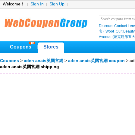
Welcome！
Sign In
Sign Up
Discount Contact Len
客)
Woot
Cult Beauty
Avenue (薩克斯第五大
Coupons
Stores
|
Coupons
>
aden anais英國官網
>
aden anais英國官網 coupon
> ad
aden anais英國官網 shipping