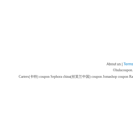
About us |
Terms
©
hulucoupon
Carters(卡特) coupon
Sephora china(丝芙兰中国) coupon
Jomashop coupon
Ra