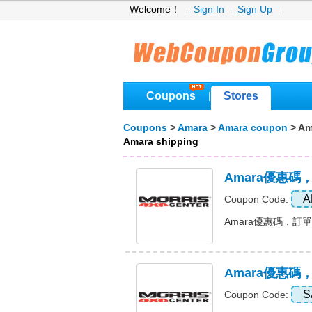
Welcome！
Sign In
Sign Up
Coupons
Stores
|
Coupons
>
Amara
>
Amara coupon
> Am
Amara shipping
Amara優惠碼
A
Coupon Code:
Amara優惠碼，訂單九
Amara優惠
S
Coupon Code: