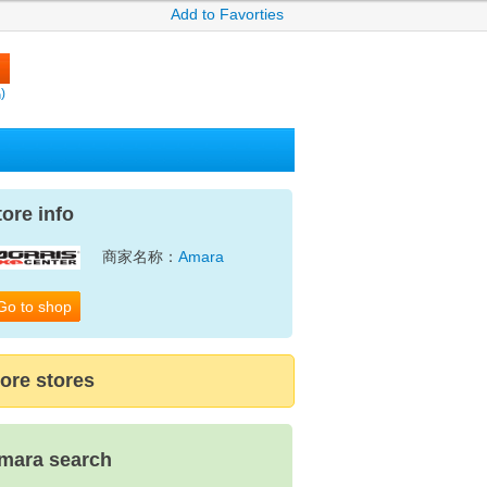
Add to Favorties
)
tore info
商家名称：
Amara
Go to shop
ore stores
mara search