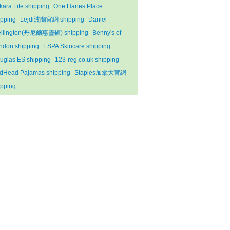
kara Life shipping
One Hanes Place
ipping
Lejdi波蘭官網 shipping
Daniel
llington(丹尼爾惠靈頓) shipping
Benny's of
ndon shipping
ESPA Skincare shipping
uglas ES shipping
123-reg.co.uk shipping
dHead Pajamas shipping
Staples加拿大官網
ipping