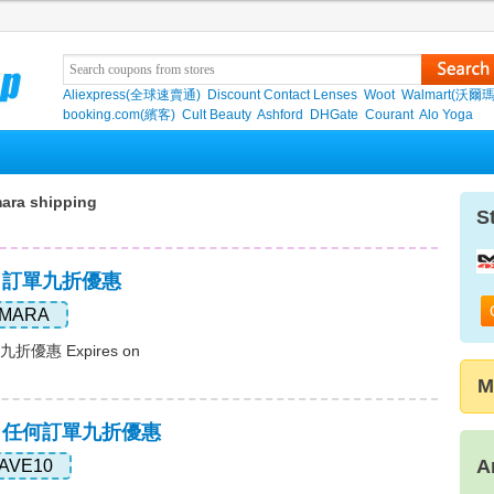
Aliexpress(全球速賣通)
Discount Contact Lenses
Woot
Walmart(沃爾瑪
booking.com(繽客)
Cult Beauty
Ashford
DHGate
Courant
Alo Yoga
ara shipping
S
，訂單九折優惠
MARA
折優惠 Expires on
M
碼，任何訂單九折優惠
A
AVE10