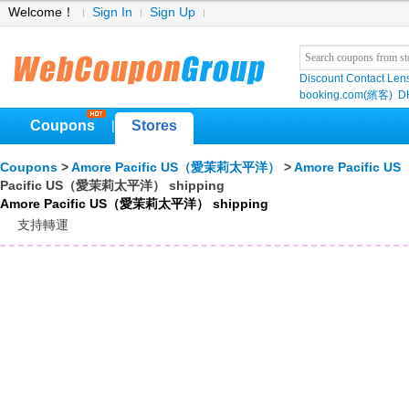
Welcome！
Sign In
Sign Up
Discount Contact Len
booking.com(繽客)
D
Coupons
Stores
|
Coupons
>
Amore Pacific US（愛茉莉太平洋）
>
Amore Pacific
Pacific US（愛茉莉太平洋） shipping
Amore Pacific US（愛茉莉太平洋） shipping
支持轉運