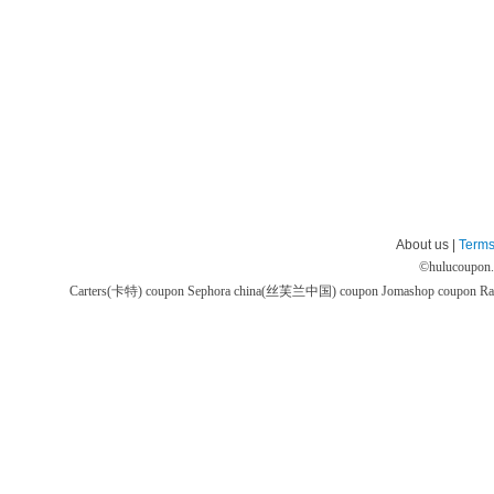
About us |
Terms
©
hulucoupon
Carters(卡特) coupon
Sephora china(丝芙兰中国) coupon
Jomashop coupon
Ra