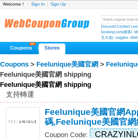
Welcome！
Sign In
Sign Up
Discount Contact Len
booking.com(繽客)
M
五大道)
coggles
Wal
Coupons
Stores
|
Coupons
>
Feelunique美國官網
>
Feeluni
Feelunique美國官網 shipping
Feelunique美國官網 shipping
支持轉運
Feelunique美國官網a
碼,Feelunique美國
CRAZYIN
Coupon Code: