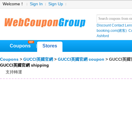
Welcome！
Sign In
Sign Up
Discount Contact Len
booking.com(繽客)
Cu
Ashford
Coupons
Stores
|
Coupons
>
GUCCI英國官網
>
GUCCI英國官網 coupon
> GUCCI英國官
GUCCI英國官網 shipping
支持轉運