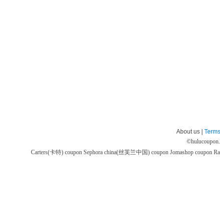
About us |
Terms
©
hulucoupon
Carters(卡特) coupon
Sephora china(丝芙兰中国) coupon
Jomashop coupon
Ra