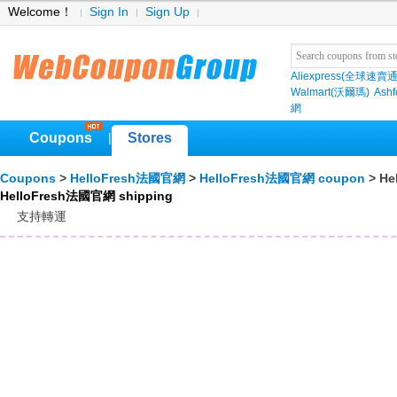
Welcome！
Sign In
Sign Up
Aliexpress(全球速賣通
Walmart(沃爾瑪)
Ashf
網
Coupons
Stores
|
Coupons
>
HelloFresh法國官網
>
HelloFresh法國官網 coupon
> He
HelloFresh法國官網 shipping
支持轉運