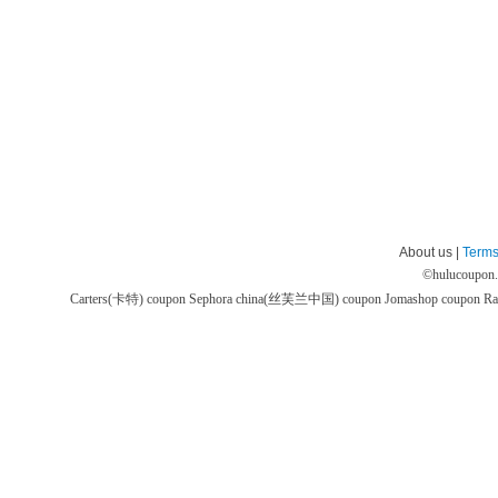
About us |
Terms
©
hulucoupon
Carters(卡特) coupon
Sephora china(丝芙兰中国) coupon
Jomashop coupon
Ra