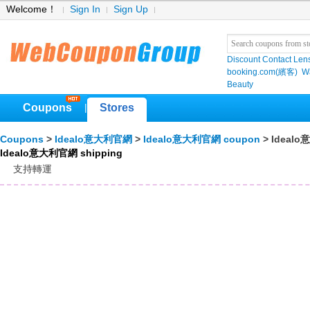
Welcome！
Sign In
Sign Up
Discount Contact Len
booking.com(繽客)
W
Beauty
Coupons
Stores
|
Coupons
>
Idealo意大利官網
>
Idealo意大利官網 coupon
> Idealo
Idealo意大利官網 shipping
支持轉運