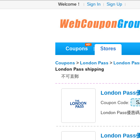
Welcome！
Sign In
Sign Up
Coupons
Stores
|
Coupons
>
London Pass
>
London Pas
London Pass shipping
不可直郵
London P
S
Coupon Code:
London Pass優惠
London P