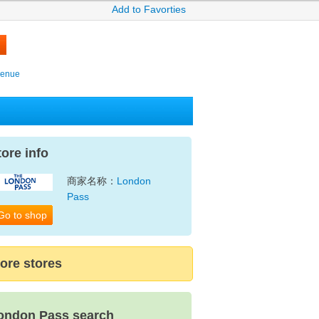
Add to Favorties
venue
tore info
商家名称：
London
Pass
Go to shop
ore stores
ondon Pass search