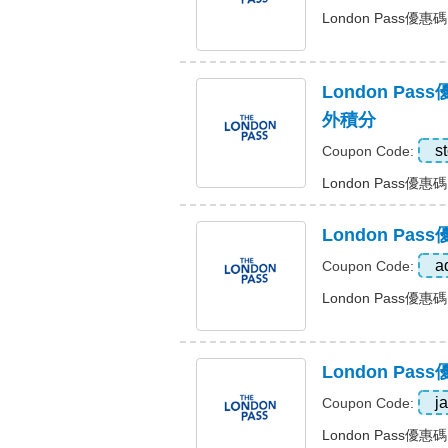
London Pass優惠
London P
外積分
s
Coupon Code:
London Pass優
London Pa
a
Coupon Code:
London Pass優惠
London Pa
j
Coupon Code:
London Pass優惠碼