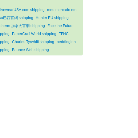
tivewearUSA.com shipping
meu mercado em
sa巴西官網 shipping
Hunter EU shipping
otherm 加拿大官網 shipping
Face the Future
ipping
PaperCraft World shipping
TFNC
ipping
Charles Tyrwhitt shipping
beddinginn
ipping
Bounce Web shipping