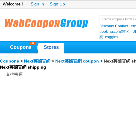
Welcome！
Sign In
Sign Up
Discount Contact Len
booking.com(繽客)
D
網
coggles
Coupons
Stores
|
Coupons
>
Next英國官網
>
Next英國官網 coupon
> Next英國官網 sh
Next英國官網 shipping
支持轉運