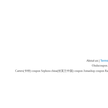
About us |
Terms
©
hulucoupon
Carters(卡特) coupon
Sephora china(丝芙兰中国) coupon
Jomashop coupon
Ra