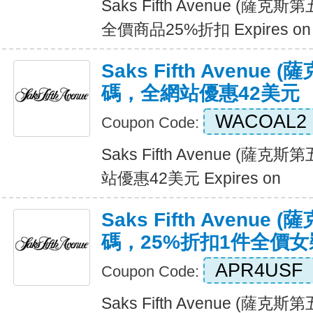
Saks Fifth Avenue (
全價商品25%折扣 Expires on
Saks Fifth Avenu
碼，全網站優惠42美元
WACOAL2
Coupon Code:
Saks Fifth Avenue (
站優惠42美元 Expires on
Saks Fifth Avenu
碼，25%折扣1件全價
APR4USF
Coupon Code:
Saks Fifth Avenue (薩