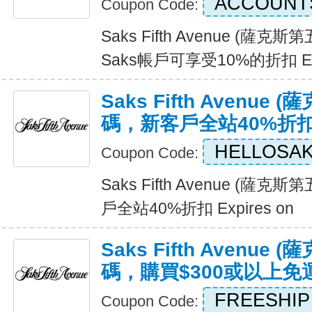
ACCOUNT
Coupon Code:
Saks Fifth Avenue (
Saks帳戶可享受10%的折扣 Exp
Saks Fifth Avenu
碼，新客戶全站40%折
HELLOSA
Coupon Code:
Saks Fifth Avenue (
戶全站40%折扣 Expires on
Saks Fifth Avenu
碼，購買$300或以上免
FREESHIP
Coupon Code: