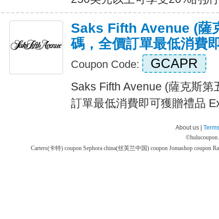
Saks Fifth Avenu
碼，全價訂單最低消費
GCAPR
Coupon Code:
Saks Fifth Avenue (
訂單最低消費即可獲贈禮品 Expi
About us |
Terms
©
hulucoupon
Carters(卡特) coupon
Sephora china(丝芙兰中国) coupon
Jomashop coupon
Ra