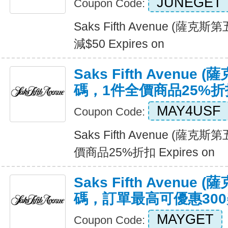
JUNEGET
Coupon Code:
Saks Fifth Avenue (薩
減$50 Expires on
Saks Fifth Avenu
碼，1件全價商品25%折
MAY4USF
Coupon Code:
Saks Fifth Avenue (
價商品25%折扣 Expires on
Saks Fifth Avenu
碼，訂單最高可優惠30
MAYGET
Coupon Code: