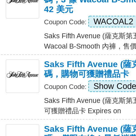
42 美元
WACOAL2
Coupon Code:
Saks Fifth Avenue (薩
Wacoal B-Smooth 內褲，售價 
Saks Fifth Avenu
碼，購物可獲贈禮品卡
Show Cod
Coupon Code:
Saks Fifth Avenue (
可獲贈禮品卡 Expires on
Saks Fifth Avenu