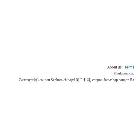
About us |
Terms
©
hulucoupon
Carters(卡特) coupon
Sephora china(丝芙兰中国) coupon
Jomashop coupon
Ra