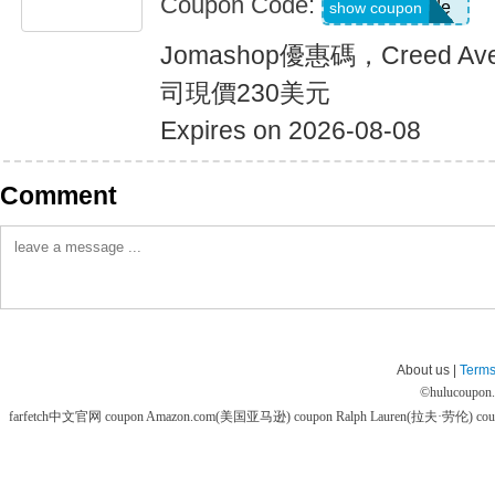
Coupon Code:
Show Code
show coupon
Jomashop優惠碼，Creed Av
司現價230美元
Expires on 2026-08-08
Comment
About us |
Terms
©
hulucoupon
farfetch中文官网 coupon
Amazon.com(美国亚马逊) coupon
Ralph Lauren(拉夫·劳伦) co