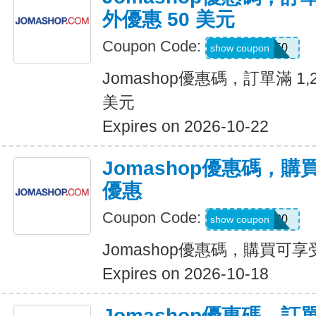
外優惠 50 美元
Coupon Code:
JPK50
show coupon
Jomashop優惠碼，訂單滿 1,
美元
Expires on 2026-10-22
Jomashop優惠碼，購買
優惠
Coupon Code:
THANKS20
show coupon
Jomashop優惠碼，購買可享受
Expires on 2026-10-18
Jomashop優惠碼，訂單