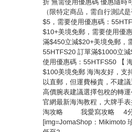
折 無需使用優惠碼 優惠隨時
（限特定商品，需自行測試是
$5，需要使用優惠碼：55HTF
$10+美境免郵，需要使用優惠碼
滿$450立減$20+美境免郵
55HTFS20 訂單滿$1000
使用優惠碼：55HTFS50 【
$100美境免郵 海淘友好，支
以直郵，但運費極貴，不建議
高價腕表建議選擇包稅的轉運公司 .
官網最新海淘教程，大牌手表折扣
淘攻略 我愛寫攻略 4分鍾前 
[img=JomaShop：Mikim