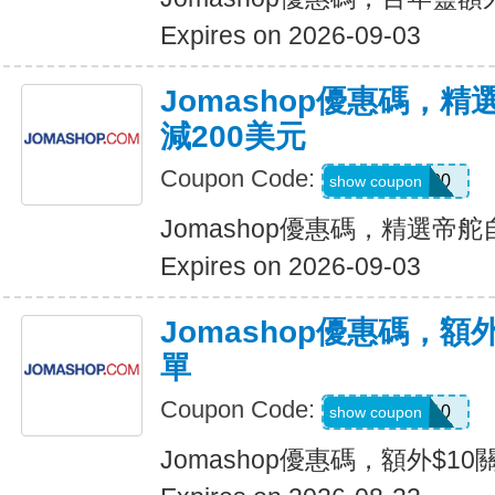
Expires on 2026-09-03
Jomashop優惠碼，
減200美元
Coupon Code:
TUDW200
show coupon
Jomashop優惠碼，精選帝
Expires on 2026-09-03
Jomashop優惠碼，額外
單
Coupon Code:
CART10
show coupon
Jomashop優惠碼，額外$10