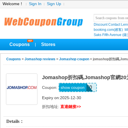
Welcome！
Sign In
Sign Up
Discount Contact Len
booking.com(繽客)
M
Saks Fifth Avenu
Coupons
Stores
|
Coupons
>
Jomashop reviews
>
Jomashop coupon
> jomashop折扣碼,J
Jomashop折扣碼,Jomashop官網
NEW50
show coupon
Coupon:
Expiry on:2025-12-30
折扣地址:
直達鏈接>>
Details：