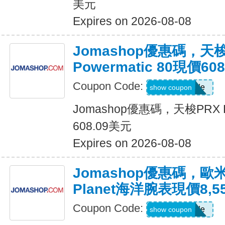
美元
Expires on 2026-08-08
Jomashop優惠碼，天梭
Powermatic 80現價60
Coupon Code:
Show Code
show coupon
Jomashop優惠碼，天梭PRX Po
608.09美元
Expires on 2026-08-08
Jomashop優惠碼，歐米茄
Planet海洋腕表現價8,5
Coupon Code:
Show Code
show coupon