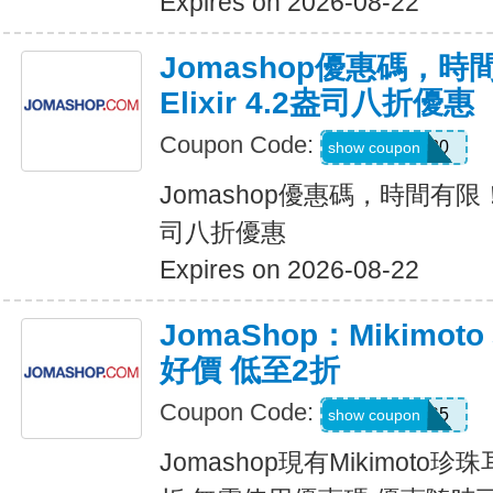
Expires on 2026-08-22
Jomashop優惠碼，時間
Elixir 4.2盎司八折優惠
Coupon Code:
JPG20
show coupon
Jomashop優惠碼，時間有限！Le M
司八折優惠
Expires on 2026-08-22
JomaShop：Mikimo
好價 低至2折
Coupon Code:
55HTFS5
show coupon
Jomashop現有Mikimot