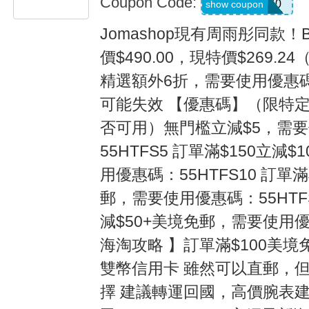
Coupon Code:
CLR40
show coupon
Jomashop現有周雨彤同款！B
價$490.00，現特價$269.24
精選額外6折，需要使用優惠碼
可能失效 【優惠碼】（限特
否可用）無門檻立減$5，需
55HTFS5 訂單滿$150立減
用優惠碼：55HTFS10 訂單滿
郵，需要使用優惠碼：55HTFS
減$50+美境免郵，需要使用優惠
海淘攻略 】訂單滿$100美境
雙幣信用卡 雖然可以直郵，
擇 建議轉運回國，高價腕表