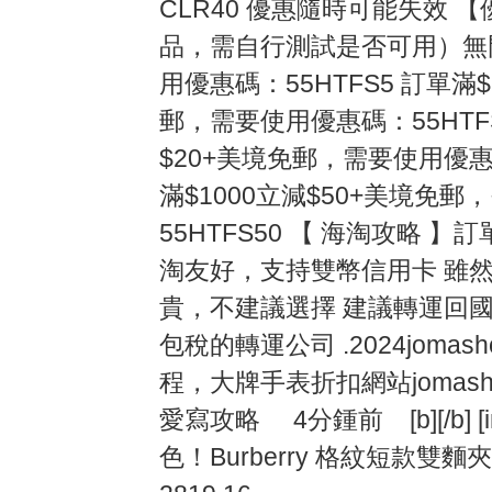
CLR40 優惠隨時可能失效 
品，需自行測試是否可用）無
用優惠碼：55HTFS5 訂單滿$
郵，需要使用優惠碼：55HTFS
$20+美境免郵，需要使用優惠碼
滿$1000立減$50+美境免
55HTFS50 【 海淘攻略 】
淘友好，支持雙幣信用卡 雖
貴，不建議選擇 建議轉運回
包稅的轉運公司 .2024joma
程，大牌手表折扣網站joma
愛寫攻略 4分鍾前 [b][/b] 
色！Burberry 格紋短款雙麵夾克