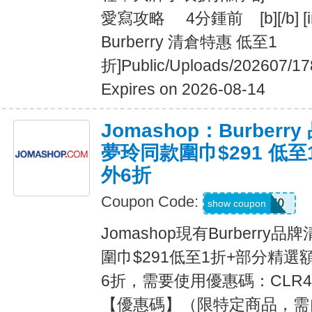
愛寫攻略 4分鍾前 [b][/b] [i
Burberry 清倉特惠 低至1
折]Public/Uploads/202607/17
Expires on 2026-08-14
Jomashop：Burber
夢玲同款圍巾$291 低
外6折
Coupon Code:
CLR40
show coupon
Jomashop現有Burberr
圍巾$291低至1折+部分精選
6折，需要使用優惠碼：CLR
【優惠碼】（限特定商品，需