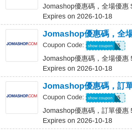
Jomashop優惠碼，全場優惠 $2
Expires on 2026-10-18
Jomashop優惠碼，全場
Coupon Code:
CART5
show coupon
Jomashop優惠碼，全場優惠 
Expires on 2026-10-18
Jomashop優惠碼，訂單
Coupon Code:
XCLSV5
show coupon
Jomashop優惠碼，訂單優惠 
Expires on 2026-10-18