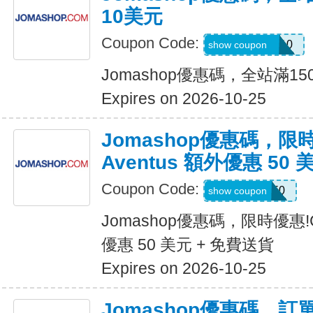
10美元
Coupon Code:
MODESENS10
show coupon
Jomashop優惠碼，全站滿1
Expires on 2026-10-25
Jomashop優惠碼，限時
Aventus 額外優惠 50
Coupon Code:
EXTRA50
show coupon
Jomashop優惠碼，限時優惠!Cr
優惠 50 美元 + 免費送貨
Expires on 2026-10-25
Jomashop優惠碼，訂單