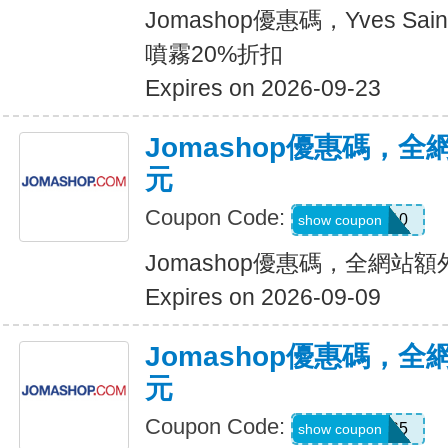
Jomashop優惠碼，Yves Saint
噴霧20%折扣
Expires on 2026-09-23
Jomashop優惠碼，全
元
Coupon Code:
WLCM10
show coupon
Jomashop優惠碼，全網站額
Expires on 2026-09-09
Jomashop優惠碼，
元
Coupon Code:
ZDFS5
show coupon