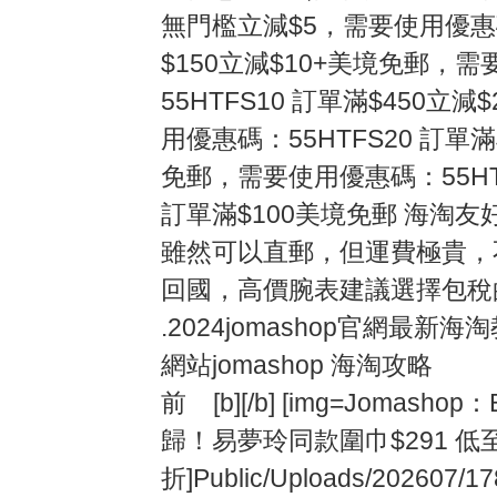
無門檻立減$5，需要使用優惠碼
$150立減$10+美境免郵，
55HTFS10 訂單滿$450立
用優惠碼：55HTFS20 訂單滿
免郵，需要使用優惠碼：55HTF
訂單滿$100美境免郵 海淘
雖然可以直郵，但運費極貴，
回國，高價腕表建議選擇包稅
.2024jomashop官網最
網站jomashop 海淘攻
前 [b][/b] [img=Jomasho
歸！易夢玲同款圍巾$291 低
折]Public/Uploads/202607/17