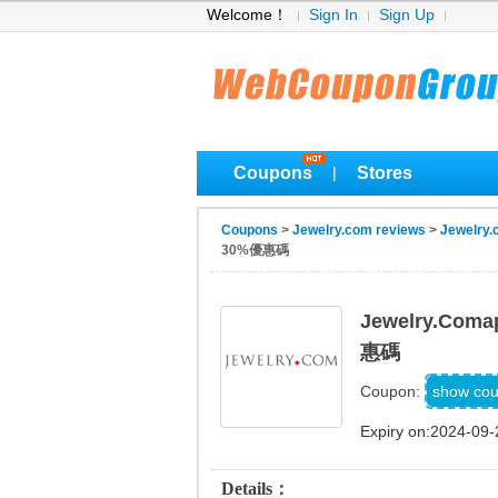
Welcome！
Sign In
Sign Up
Coupons
Stores
|
Coupons
>
Jewelry.com reviews
>
Jewelry.
30%優惠碼
Jewelry.c
惠碼
show co
Coupon:
Expiry on:2024-09-
Details：