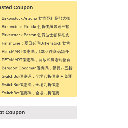
asted Coupon
Birkenstock Arizona 勃肯亞利桑那大扣
飾雙帶涼拖 6.9折 $90（約608.7元）
Birkenstock Florida 勃肯佛羅裏達三扣
軟木涼拖 7.3折 $90（約608.7元）
Birkenstock Boston 勃肯波士頓翻毛皮
包頭穆勒拖 7.7折 $120（約811.6元）
FinishLine：夏日必備Birkenstock 勃肯
鞋專場 經典舒適款低至6.5折
PETsMART優惠碼，1000 件商品額外
20% 折扣
PETsMART優惠碼，開放式農場寵物食
品八折優惠
Bergdorf Goodman優惠碼，購買八五折
優惠
SwitchBot優惠碼，全場八折優惠 + 免運
費
SwitchBot優惠碼，全場九折優惠
SwitchBot優惠碼，全場九折優惠
ot Coupon