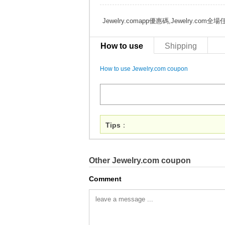
Jewelry.comapp優惠碼,Jewelry.c
How to use
Shipping
How to use Jewelry.com coupon
Tips
：
Other Jewelry.com coupon
Comment