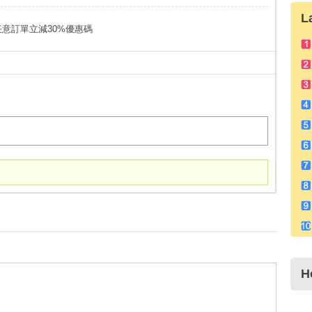
L
om全場任意訂單立減30%優惠碼
H