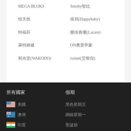
MEGA BLOKS
Smoby智比
恒天然
禧貝(Happybaby)
特福芬
樂佳善優(Lacare)
萊特維健
ON奧普帝蒙
和光堂(WAKODO)
ivenet(艾唯倪)
所有國家
假期
美國
黑色星期五
澳洲
網絡星期一
印度
聖誕節