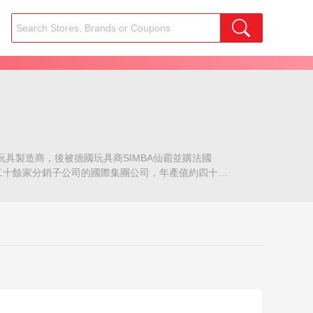
具製造商，後被德國玩具商SIMBA仙霸並購法國
有二十餘家分銷子公司的國際集團公司，年產值約四十億
同時收購合並了另一家法國玩具公司Berchet公司,單
遵循陪伴兒童成長並提高其智力開發，安全環保的理念。
的想法出發，充分發揮和挖掘他們的創造性和革新性。
int-Claude成立，起初專注於製造木管。1947年：第二
rdy，Monneret，Majorette，Solido和
CKIE GROUP獲得了汝拉州商業法院接管前Smoby SA部
DICKIE GROUP的新子公司首次出現在紐倫堡玩具博覽會