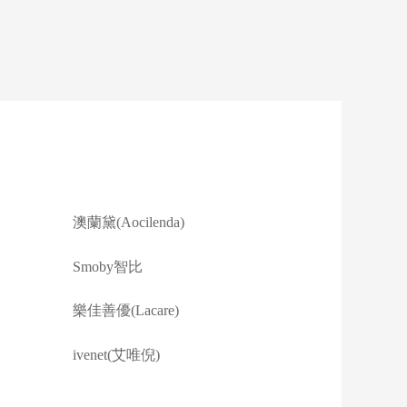
澳蘭黛(Aocilenda)
Smoby智比
樂佳善優(Lacare)
ivenet(艾唯倪)