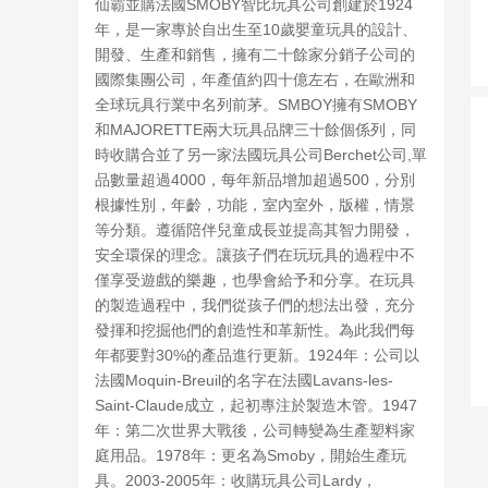
仙霸並購法國SMOBY智比玩具公司創建於1924
年，是一家專於自出生至10歲嬰童玩具的設計、
開發、生產和銷售，擁有二十餘家分銷子公司的
國際集團公司，年產值約四十億左右，在歐洲和
全球玩具行業中名列前茅。SMBOY擁有SMOBY
和MAJORETTE兩大玩具品牌三十餘個係列，同
時收購合並了另一家法國玩具公司Berchet公司,單
品數量超過4000，每年新品增加超過500，分別
根據性別，年齡，功能，室內室外，版權，情景
等分類。遵循陪伴兒童成長並提高其智力開發，
安全環保的理念。讓孩子們在玩玩具的過程中不
僅享受遊戲的樂趣，也學會給予和分享。在玩具
的製造過程中，我們從孩子們的想法出發，充分
發揮和挖掘他們的創造性和革新性。為此我們每
年都要對30%的產品進行更新。1924年：公司以
法國Moquin-Breuil的名字在法國Lavans-les-
Saint-Claude成立，起初專注於製造木管。1947
年：第二次世界大戰後，公司轉變為生產塑料家
庭用品。1978年：更名為Smoby，開始生產玩
具。2003-2005年：收購玩具公司Lardy，