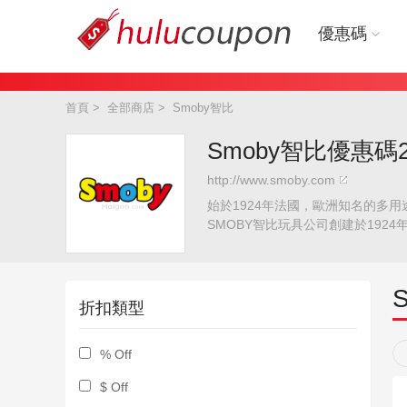
優惠碼
首頁
>
全部商店
>
Smoby智比
Smoby智比優惠碼2
http://www.smoby.com
始於1924年法國，歐洲知名的多
SMOBY智比玩具公司創建於19
左右，在歐洲和全球玩具行業中名列前
品數量超過4000，每年新品增加
讓孩子們在玩玩具的過程中不僅享
為此我們每年都要對30%的產品進行更新。
折扣類型
次世界大戰後，公司轉變為生產塑料家庭用品
Berchet。2007年：Smoby-M
% Off
分股份的批準。新的Smoby Toys
上。如今，Smoby玩具再次成為
$ Off