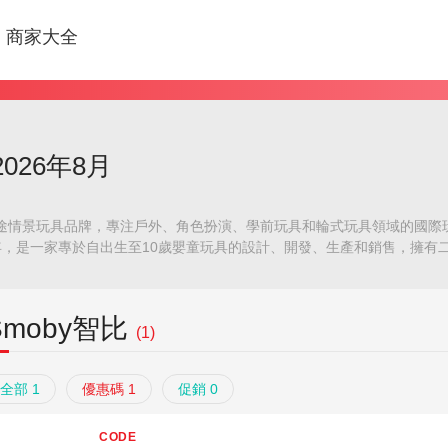
商家大全
026年8月
用途情景玩具品牌，專注戶外、角色扮演、學前玩具和輪式玩具領域的國際玩
24年，是一家專於自出生至10歲嬰童玩具的設計、開發、生產和銷售，擁
茅。SMBOY擁有SMOBY和MAJORETTE兩大玩具品牌三十餘個係列，
超過500，分別根據性別，年齡，功能，室內室外，版權，情景等分類。
受遊戲的樂趣，也學會給予和分享。在玩具的製造過程中，我們從孩子們
Smoby智比
1924年：公司以法國Moquin-Breuil的名字在法國Lavans-les-Sa
(1)
。1978年：更名為Smoby，開始生產玩具。2003-2005年：收購玩具公司La
ajorette開始蒙受損失並申請破產保護。提出破產程序。2008年：SIMBA DI
全部 1
優惠碼 1
促銷 0
 SAS成立。該公司的總部仍然在法國。2009年：Smoby玩具作為SIMBA 
戶外，角色扮演，學前玩具和輪式玩具領域的前沿製造商之一。
CODE