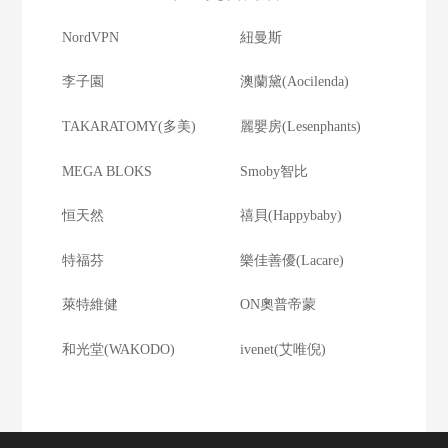
NordVPN
紐曼斯
李子園
澳蘭黛(Aocilenda)
TAKARATOMY(多美)
麗嬰房(Lesenphants)
MEGA BLOKS
Smoby智比
恒天然
禧貝(Happybaby)
特福芬
樂佳善優(Lacare)
萊特維健
ON奧普帝蒙
和光堂(WAKODO)
ivenet(艾唯倪)