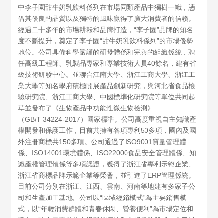
中李子園甜牛奶乳飲料係列在市場同類產品中獨樹一幟，憑
借其優良的品質以及獨特的風味贏得了廣大消費者的信賴。
經過二十多年的市場耕耘和品牌打造，“李子園”品牌的知名
度不斷提升，奠定了李子園“甜牛奶乳飲料係列”的市場優勢
地位。公司具備科學嚴謹的研發體係和完善的組織係統，聘
任高級工程師、乳製品專家和專業技術人員40餘名，建有省
級技術研發中心。並聯合江南大學、浙江工商大學、浙江工
業大學等知名學府積極開展產品創新研究，與河北省食品檢
驗研究院、浙江工商大學、中國標準化研究院等單位共同起
草並發布了《生物產品中功能性微生物檢測》
（GB/T 34224-2017）國家標準。公司高度重視自主知識產
權開發和保護工作，目前共擁有各項專利50多項，國內及國
外注冊商標共150多項。公司通過了ISO9001質量管理體
係、ISO14001環境體係、ISO22000食品安全管理體係、知
識產權管理體係等多項認證，獲得了浙江省專利示範企業、
浙江省商標品牌示範企業等榮譽，並引進了ERP管理係統。
目前公司分別在浙江、江西、雲南、河南等地建有多家子公
司和生產加工基地。公司以“區域經銷模式”為主要銷售模
式，以“年輕消費群體和青春休閑、營養便利”為市場定位和