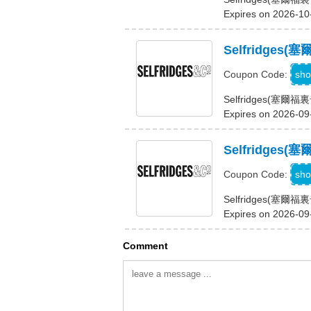
Expires on 2026-10
Selfridge
sho
Coupon Code:
Selfridges(
Expires on 2026-09
Selfridg
U
sho
Coupon Code:
Selfridges(
Expires on 2026-09
Comment