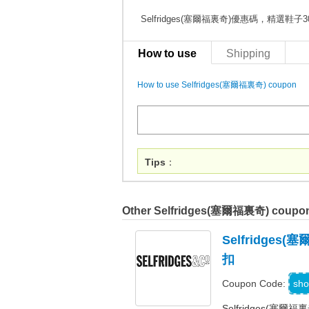
Selfridges(塞爾福裏奇)優惠碼，精選鞋子
How to use
Shipping
How to use Selfridges(塞爾福裏奇) coupon
Tips
：
Other Selfridges(塞爾福裏奇) coupo
Selfridge
扣
W
sho
Coupon Code:
Selfridges(