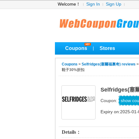
Welcome！
Sign In
Sign Up
Coupons
Stores
|
Coupons
>
Selfridges(塞爾福裏奇) reviews
鞋子30%折扣
Selfridge
SH
show co
Coupon:
Expiry on:2025-01-
Details：