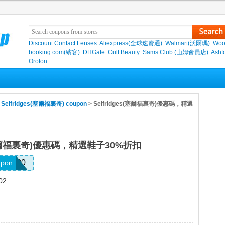
Discount Contact Lenses
Aliexpress(全球速賣通)
Walmart(沃爾瑪)
Woo
booking.com(繽客)
DHGate
Cult Beauty
Sams Club (山姆會員店)
Ashf
Oroton
>
Selfridges(塞爾福裏奇) coupon
> Selfridges(塞爾福裏奇)優惠碼，精選
s(塞爾福裏奇)優惠碼，精選鞋子30%折扣
OES30
upon
02