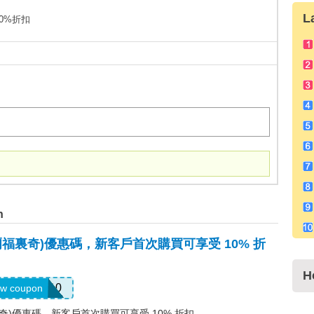
L
30%折扣
n
s(塞爾福裏奇)優惠碼，新客戶首次購買可享受 10% 折
H
ELCOME10
w coupon
塞爾福裏奇)優惠碼，新客戶首次購買可享受 10% 折扣