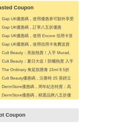
asted Coupon
Gap UK優惠碼，使用優惠券可額外享受
20% 折扣
Gap UK優惠碼，訂單八五折優惠
Gap UK優惠碼，使用 Encore 信用卡首
次購買可享受 20% 折扣
Gap UK優惠碼，使用信用卡免費送貨
Cult Beauty：美妝熱賣！入手 Murad、
CT、伊索等 滿£50返£10禮卡
Cult Beauty：夏日大促！防曬熱賣 入手
理膚泉、Caudalie、Byoma 等 8折優惠
The Ordinary 角鯊烷唇膏 15ml 8.5折
£7.22（約65.78元）
Cult Beauty優惠碼，注冊時 25 英鎊立
減 5 英鎊
DermStore優惠碼，周年紀念特賣：高
達25%的SkinMedica、EltaMD等產品折
DermStore優惠碼，精選品牌八五折優
扣+特別護膚品優惠!
惠
ot Coupon