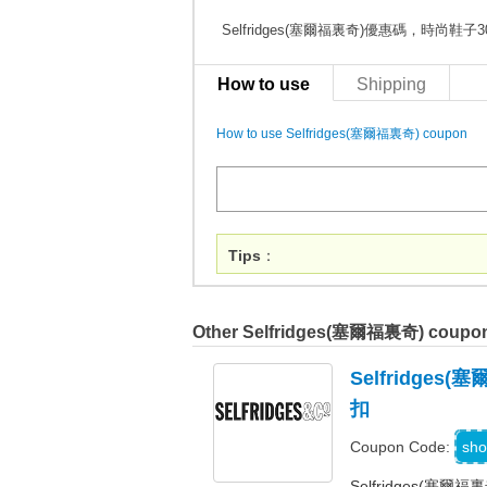
Selfridges(塞爾福裏奇)優惠碼，時尚鞋子
How to use
Shipping
How to use Selfridges(塞爾福裏奇) coupon
Tips
：
Other Selfridges(塞爾福裏奇) coupo
Selfridge
扣
W
sho
Coupon Code:
Selfridges(