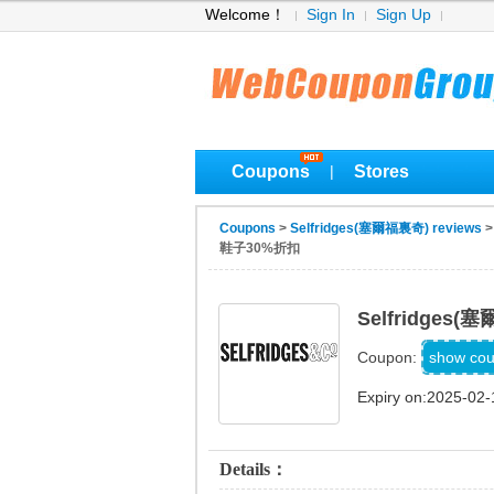
Welcome！
Sign In
Sign Up
Coupons
Stores
|
Coupons
>
Selfridges(塞爾福裏奇) reviews
鞋子30%折扣
Selfridge
SH
show co
Coupon:
Expiry on:2025-02-
Details：