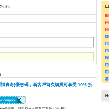
L
30%折扣
n
s(塞爾福裏奇)優惠碼，新客戶首次購買可享受 10% 折
H
ELCOME10
w coupon
塞爾福裏奇)優惠碼，新客戶首次購買可享受 10% 折扣