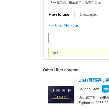
Uber優惠碼，租金最高可優惠25美元
How to use
Description
How to use Uber coupon
Tips
：
Other Uber coupon
Uber優惠碼，
N
sho
Coupon Code:
Uber優惠碼，乘車最
Expires on 2033-09