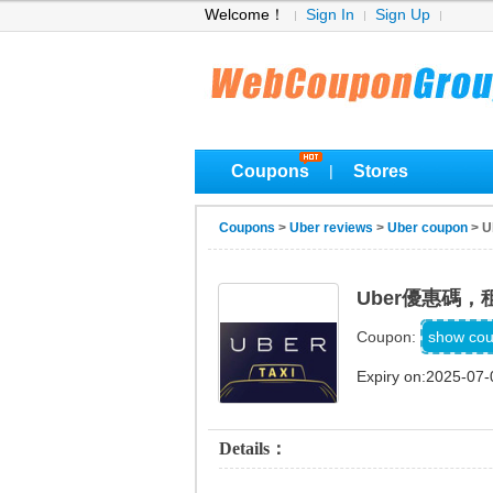
Welcome！
Sign In
Sign Up
Coupons
Stores
|
Coupons
>
Uber reviews
>
Uber coupon
> 
Uber優惠碼
show co
Coupon:
Expiry on:2025-07-
Details：