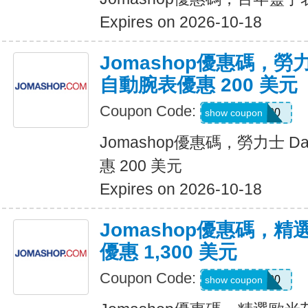
Expires on 2026-10-18
Jomashop優惠碼，勞力士 
自動腕表優惠 200 美元
Coupon Code:
ROLX200
show coupon
Jomashop優惠碼，勞力士 Dat
惠 200 美元
Expires on 2026-10-18
Jomashop優惠碼，
優惠 1,300 美元
Coupon Code:
OME1300
show coupon