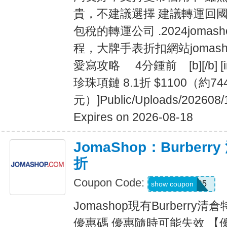
貴，不建議選擇 建議轉運回
包稅的轉運公司 .2024joma
程，大牌手表折扣網站joma
愛寫攻略 4分鍾前 [b][/b] [img
珍珠項鏈 8.1折 $1100（約744
元）]Public/Uploads/202608/
Expires on 2026-08-18
JomaShop：Burberr
折
Coupon Code:
55HTFS5
show coupon
Jomashop現有Burberry
優惠碼 優惠隨時可能失效 【