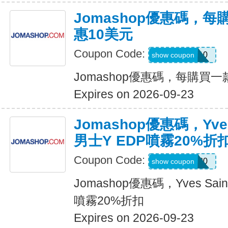
Jomashop優惠碼，
惠10美元
Coupon Code:
EXTRA10
show coupon
Jomashop優惠碼，每購買
Expires on 2026-09-23
Jomashop優惠碼，Yves 
男士Y EDP噴霧20%折
Coupon Code:
YSL20
show coupon
Jomashop優惠碼，Yves Saint
噴霧20%折扣
Expires on 2026-09-23