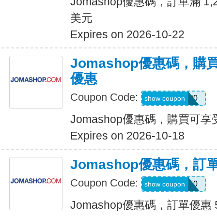
Jomashop優惠碼，訂單滿 1,
美元
Expires on 2026-10-22
Jomashop優惠碼，購買
優惠
Coupon Code:
THANKS20
show coupon
Jomashop優惠碼，購買可享受
Expires on 2026-10-18
Jomashop優惠碼，訂單
Coupon Code:
CART50
show coupon
Jomashop優惠碼，訂單優惠 