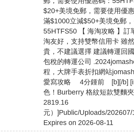
郵，需要使用優惠碼：55HTFS
$20+美境免郵，需要使用優惠碼
滿$1000立減$50+美境免
55HTFS50 【 海淘攻略 】
淘友好，支持雙幣信用卡 雖
貴，不建議選擇 建議轉運回
包稅的轉運公司 .2024joma
程，大牌手表折扣網站joma
愛寫攻略 4分鍾前 [b][/b] 
色！Burberry 格紋短款雙麵夾克
2819.16
元）]Public/Uploads/202607/
Expires on 2026-08-11