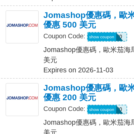
Jomashop優惠碼，
優惠 500 美元
Coupon Code:
OME500
show coupon
Jomashop優惠碼，歐米茄海
美元
Expires on 2026-11-03
Jomashop優惠碼，
優惠 200 美元
Coupon Code:
OMW200
show coupon
Jomashop優惠碼，歐米茄海
美元