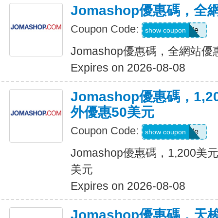
Jomashop優惠碼，全
Coupon Code:
Show Code
show coupon
Jomashop優惠碼，全網站優
Expires on 2026-08-08
Jomashop優惠碼，1
外優惠50美元
Coupon Code:
Show Code
show coupon
Jomashop優惠碼，1,200
美元
Expires on 2026-08-08
Jomashop優惠碼，天梭