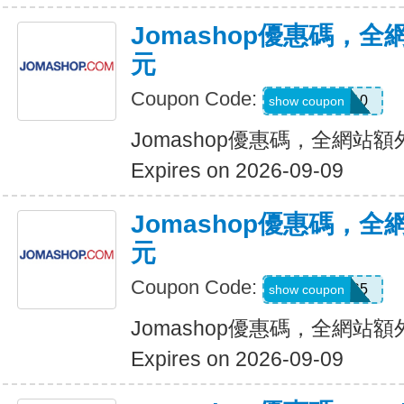
Jomashop優惠碼，全
元
Coupon Code:
WLCM10
show coupon
Jomashop優惠碼，全網站額
Expires on 2026-09-09
Jomashop優惠碼，
元
Coupon Code:
ZDFS5
show coupon
Jomashop優惠碼，全網站
Expires on 2026-09-09