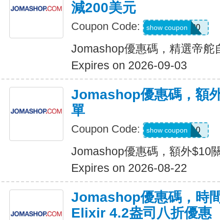
減200美元
Coupon Code:
TUDW200
show coupon
Jomashop優惠碼，精選帝
Expires on 2026-09-03
Jomashop優惠碼，額外
單
Coupon Code:
CART10
show coupon
Jomashop優惠碼，額外$10
Expires on 2026-08-22
Jomashop優惠碼，時間
Elixir 4.2盎司八折優惠