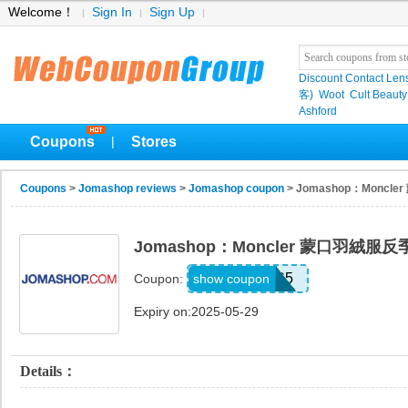
Welcome！
Sign In
Sign Up
Discount Contact Len
客)
Woot
Cult Beauty
Ashford
Coupons
Stores
|
Coupons
>
Jomashop reviews
>
Jomashop coupon
> Jomashop：Monc
Jomashop：Moncler 蒙口羽絨服
55HTFS5
show coupon
Coupon:
Expiry on:2025-05-29
Details：