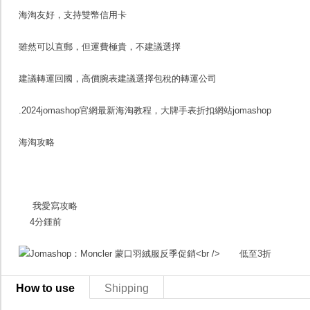
海淘友好，支持雙幣信用卡
雖然可以直郵，但運費極貴，不建議選擇
建議轉運回國，高價腕表建議選擇包稅的轉運公司
.2024jomashop官網最新海淘教程，大牌手表折扣網站jomashop
海淘攻略
我愛寫攻略
4分鍾前
How to use
Shipping