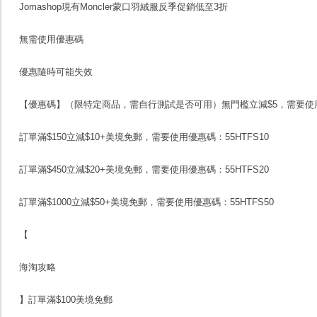
Jomashop現有Moncler蒙口羽絨服反季促銷低至3折
無需使用優惠碼
優惠隨時可能失效
【優惠碼】（限特定商品，需自行測試是否可用）無門檻立減$5，需要使用優
訂單滿$150立減$10+美境免郵，需要使用優惠碼：55HTFS10
訂單滿$450立減$20+美境免郵，需要使用優惠碼：55HTFS20
訂單滿$1000立減$50+美境免郵，需要使用優惠碼：55HTFS50
【
海淘攻略
】訂單滿$100美境免郵