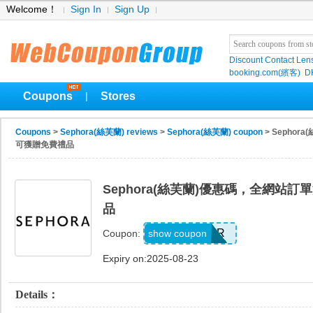
Welcome！
Sign In
Sign Up
Discount Contact Len
booking.com(繽客)
D
Coupons
Stores
|
Coupons
>
Sephora(絲芙蘭) reviews
>
Sephora(絲芙蘭) coupon
> Sepho
可獲贈免費禮品
Sephora(絲芙蘭)優惠碼，全網站
品
SUNSETTER
show coupon
Coupon:
Expiry on:2025-08-23
Details：