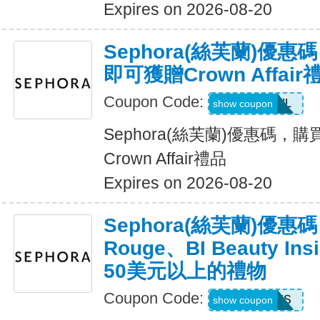
Expires on 2026-08-20
Sephora(絲芙蘭)優
即可獲贈Crown Affair
Coupon Code:
CROWNOIL
show coupon
Sephora(絲芙蘭)優惠碼，
Crown Affair禮品
Expires on 2026-08-20
Sephora(絲芙蘭)優惠
Rouge、BI Beauty I
50美元以上的禮物
Coupon Code:
KGENESIS
show coupon