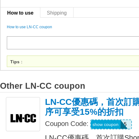
How to use
Shipping
How to use LN-CC coupon
Tips
：
Other LN-CC coupon
LN-CC優惠碼，首次訂購
序可享受15%的折扣
Coupon Code:
APP15
show coupon
LN-CC優惠碼，首次訂購Sho