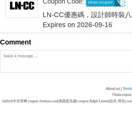
Coupon Code:
LNCC20
show coupon
LN-CC優惠碼，設計師時裝
Expires on 2026-09-16
Comment
About us |
Terms
©
hulucoupon
farfetch中文官网 coupon
Amazon.com(美国亚马逊) coupon
Ralph Lauren(拉夫·劳伦) co