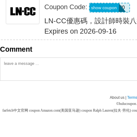
Coupon Code:
LNCC20
show coupon
LN-CC優惠碼，設計師時裝
Expires on 2026-09-16
Comment
About us |
Terms
©
hulucoupon
farfetch中文官网 coupon
Amazon.com(美国亚马逊) coupon
Ralph Lauren(拉夫·劳伦) co