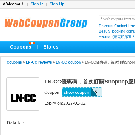
Welcome！
Sign In
Sign Up
Discount Contact Len
Beauty
booking.com
Avenue (薩克斯第五大
Coupons
Stores
|
Coupons
>
LN-CC reviews
>
LN-CC coupon
> LN-CC優惠碼，首次訂購Sho
LN-CC優惠碼，首次訂購Shopbop
APP15
show coupon
Coupon:
Expiry on:2027-01-02
Details：