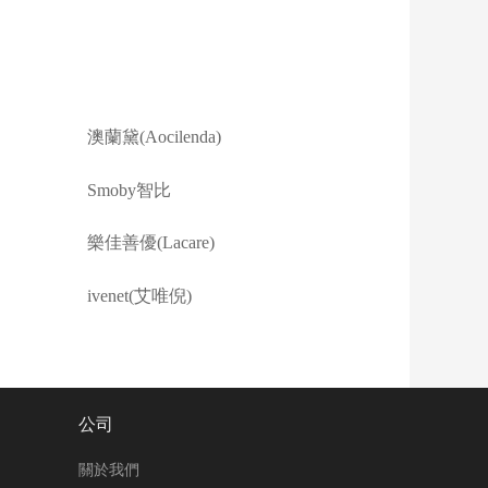
澳蘭黛(Aocilenda)
Smoby智比
樂佳善優(Lacare)
ivenet(艾唯倪)
公司
關於我們