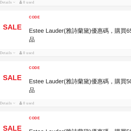
Details
0 used
CODE
SALE
Estee Lauder(雅詩蘭黛)優惠碼，
品
Details
0 used
CODE
SALE
Estee Lauder(雅詩蘭黛)優惠碼，
品
Details
0 used
CODE
SALE