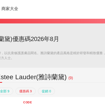
商家大全
雅詩蘭黛)優惠碼2026年8月
牌，以抗衰修護護膚品聞名。雅詩蘭黛的產品風格是精於研發和精致優雅
東方人士。
Estee Lauder(雅詩蘭黛)
(9)
全部 9
優惠碼 9
促銷 0
CODE