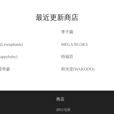
最近更新商店
李子園
esenphants)
MEGA BLOKS
ppybaby)
特福芬
普帝蒙
和光堂(WAKODO)
商店
網站地圖