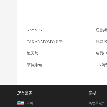
NordVPN
紐曼斯
TAKARATOMY(多美)
麗嬰房(L
恒天然
禧貝(Ha
萊特維健
ON奧
所有國家
假期
美國
黑色星期五