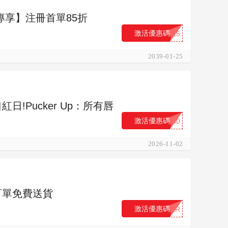
新人專享】注冊首單85折
激活優惠碼
...15
2039-01-25
紅日!Pucker Up：所有唇
激活優惠碼
...30
2026-11-02
有訂單免費送貨
激活優惠碼
...ER