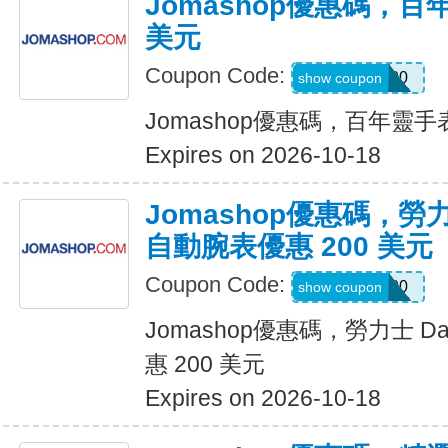
Jomashop優惠碼，百
美元
Coupon Code:
BTAB800
show coupon
Jomashop優惠碼，百年靈手表
Expires on 2026-10-18
Jomashop優惠碼，勞力士 
自動腕表優惠 200 美元
Coupon Code:
ROLX200
show coupon
Jomashop優惠碼，勞力士 Dat
惠 200 美元
Expires on 2026-10-18