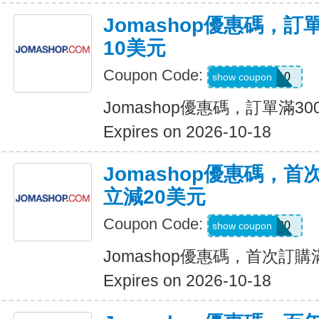
Jomashop優惠碼，訂
10美元
Coupon Code:
CART10
show coupon
Jomashop優惠碼，訂單滿3
Expires on 2026-10-18
Jomashop優惠碼，首
立減20美元
Coupon Code:
WLCJTF20
show coupon
Jomashop優惠碼，首次訂購
Expires on 2026-10-18