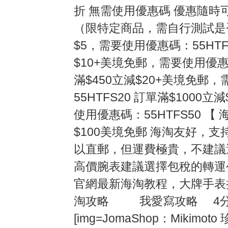
折 無需使用優惠碼 優惠隨時
（限特定商品，需自行測試是
$5，需要使用優惠碼：55HTF
$10+美境免郵，需要使用優惠碼
滿$450立減$20+美境免郵
55HTFS20 訂單滿$1000
使用優惠碼：55HTFS50 【
$100美境免郵 海淘友好，支
以直郵，但運費極貴，不建議
高價腕表建議選擇包稅的轉運公司 .
官網最新海淘教程，大牌手表折扣
淘攻略 我愛寫攻略 4分鍾前 
[img=JomaShop：Mikim