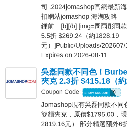
司 .2024jomashop官網
扣網站jomashop 海淘
鍾前 [b][/b] [img=周雨彤同
5.5折 $269.24（約1828.19
元）]Public/Uploads/202607/
Expires on 2026-08-11
吳磊同款不同色！Burbe
夾克 2.3折 $415.18（約
Coupon Code:
CLR40
show coupon
Jomashop現有吳磊同款不同色
雙麵夾克，原價$1795.00，現
2819.16元） 部分精選額