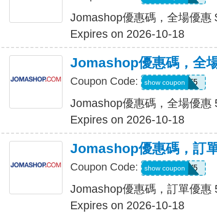
Jomashop優惠碼，全場優惠 $2
Expires on 2026-10-18
Jomashop優惠碼，全場
Coupon Code:
CART5
show coupon
Jomashop優惠碼，全場優惠 
Expires on 2026-10-18
Jomashop優惠碼，訂單
Coupon Code:
XCLSV5
show coupon
Jomashop優惠碼，訂單優惠 
Expires on 2026-10-18