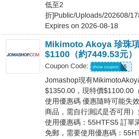
低至2
折]Public/Uploads/202608/17
Expires on 2026-08-18
Mikimoto Akoya 珍珠
$1100（約7449.53元）
Coupon Code:
55HTFS5
show coupon
Jomashop現有MikimotoA
$1350.00，現特價$1100.00
使用優惠碼 優惠隨時可能失效
商品，需自行測試是否可用）
使用優惠碼：55HTFS5 訂單滿
免郵，需要使用優惠碼：55HTF