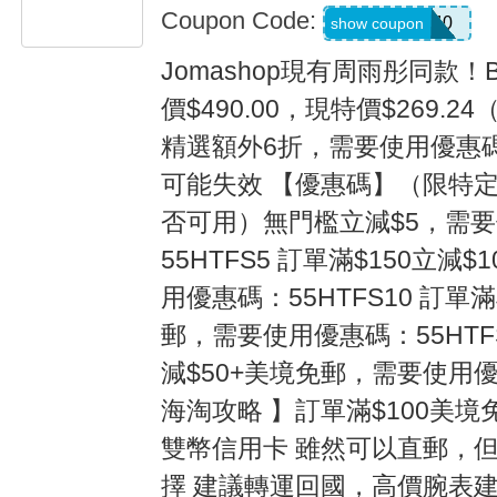
Coupon Code:
CLR40
show coupon
Jomashop現有周雨彤同款！B
價$490.00，現特價$269.24
精選額外6折，需要使用優惠碼
可能失效 【優惠碼】（限特
否可用）無門檻立減$5，需
55HTFS5 訂單滿$150立減
用優惠碼：55HTFS10 訂單滿
郵，需要使用優惠碼：55HTFS
減$50+美境免郵，需要使用優惠
海淘攻略 】訂單滿$100美境
雙幣信用卡 雖然可以直郵，
擇 建議轉運回國，高價腕表