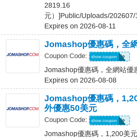
2819.16
元）]Public/Uploads/202607/
Expires on 2026-08-11
Jomashop優惠碼，全
Coupon Code:
Show Code
show coupon
Jomashop優惠碼，全網站優
Expires on 2026-08-08
Jomashop優惠碼，1
外優惠50美元
Coupon Code:
Show Code
show coupon
Jomashop優惠碼，1,200