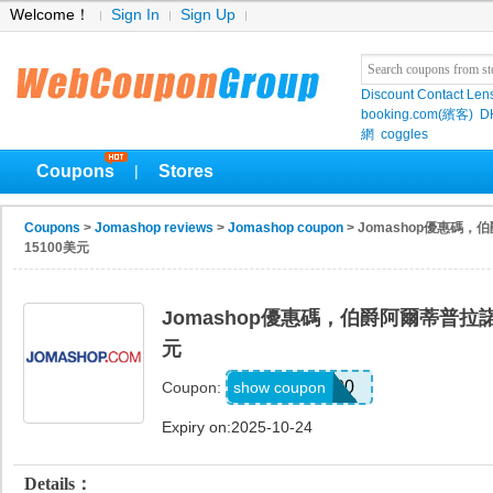
Welcome！
Sign In
Sign Up
Discount Contact Len
booking.com(繽客)
D
網
coggles
Coupons
Stores
|
Coupons
>
Jomashop reviews
>
Jomashop coupon
> Jomashop優惠碼
15100美元
Jomashop優惠碼，伯爵阿爾蒂普拉
元
FDW2900
show coupon
Coupon:
Expiry on:2025-10-24
Details：