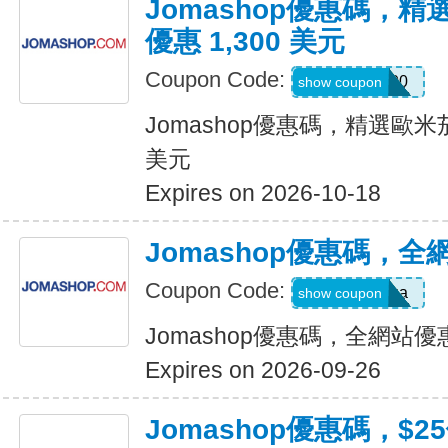
Jomashop優惠碼，
優惠 1,300 美元
Coupon Code:
OME1300
show coupon
Jomashop優惠碼，精選歐米
美元
Expires on 2026-10-18
Jomashop優惠碼，全
Coupon Code:
save10ga
show coupon
Jomashop優惠碼，全網站優
Expires on 2026-09-26
Jomashop優惠碼，$2