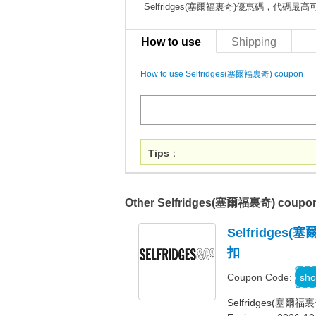
Selfridges(塞爾福裏奇)優惠碼，代碼最
How to use
Shipping
How to use Selfridges(塞爾福裏奇) coupon
Tips
：
Other Selfridges(塞爾福裏奇) coupo
Selfridge
扣
W
sho
Coupon Code:
Selfridges(