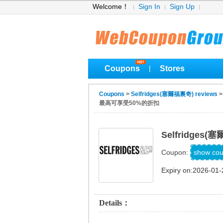
Welcome！
Sign In
Sign Up
Coupons
Stores
|
Coupons
>
Selfridges(塞爾福裏奇) reviews
最高可享受50%的折扣
Selfridg
H
show co
Coupon:
Expiry on:2026-01-
Details：