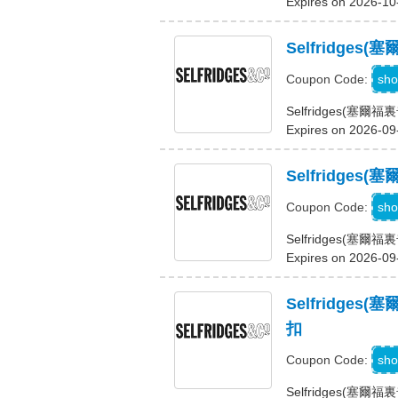
Expires on 2026-10
Selfridge
sho
Coupon Code:
Selfridges(
Expires on 2026-09
Selfridg
U
sho
Coupon Code:
Selfridges(
Expires on 2026-09
Selfridg
扣
sho
Coupon Code:
Selfridges(