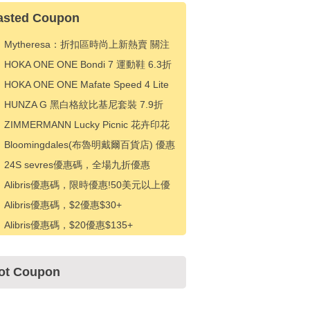
asted Coupon
Mytheresa：折扣區時尚上新熱賣 關注
TOTEME、ZIMMERMAN 等 享額外9折
HOKA ONE ONE Bondi 7 運動鞋 6.3折
HK$828（約714.81元）
HOKA ONE ONE Mafate Speed 4 Lite
紫色運動鞋 6.3折 HK$918（約792.51
HUNZA G 黑白格紋比基尼套裝 7.9折
元）
HK$1089（約938.61元）
ZIMMERMANN Lucky Picnic 花卉印花
連衣裙 6.3折 HK$4806（約4142.29
Bloomingdales(布魯明戴爾百貨店) 優惠
元）
碼，下次購買可享受 15% 折扣
24S sevres優惠碼，全場九折優惠
Alibris優惠碼，限時優惠!50美元以上優
惠5美元
Alibris優惠碼，$2優惠$30+
Alibris優惠碼，$20優惠$135+
ot Coupon