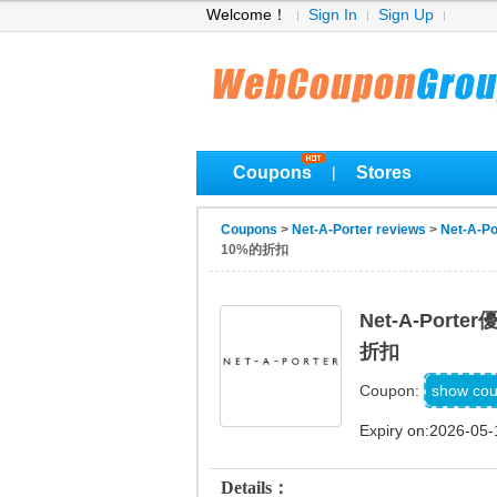
Welcome！
Sign In
Sign Up
Coupons
Stores
|
Coupons
>
Net-A-Porter reviews
>
Net-A-Po
10%的折扣
Net-A-Po
折扣
show co
Coupon:
Expiry on:2026-05-
Details：