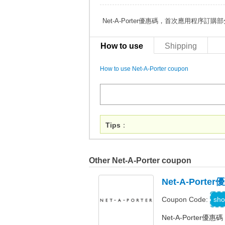
Net-A-Porter優惠碼，首次應用程序訂
How to use
Shipping
How to use Net-A-Porter coupon
Tips
：
Other Net-A-Porter coupon
Net-A-Por
sho
Coupon Code:
Net-A-Porter