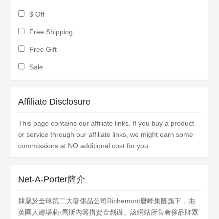
$ Off
Free Shipping
Free Gift
Sale
Affiliate Disclosure
This page contains our affiliate links. If you buy a product
or service through our affiliate links, we might earn some
commissions at NO additional cost for you.
Net-A-Porter簡介
隸屬於全球第二大奢侈品公司Richemont曆峰集團旗下，由
英國人娜塔莉·馬斯內籌措資金創辦。該網站所售奢侈品牌眾