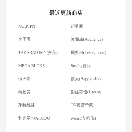
最近更新商店
NordVPN
紐曼斯
李子園
澳蘭黛(Aocilenda)
TAKARATOMY(多美)
麗嬰房(Lesenphants)
MEGA BLOKS
Smoby智比
恒天然
禧貝(Happybaby)
特福芬
樂佳善優(Lacare)
萊特維健
ON奧普帝蒙
和光堂(WAKODO)
ivenet(艾唯倪)