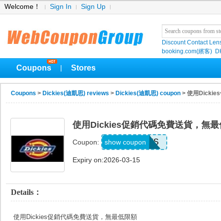
Welcome！
Sign In
Sign Up
Discount Contact Len
booking.com(繽客)
D
Coupons
Stores
|
Coupons
>
Dickies(迪凱思) reviews
>
Dickies(迪凱思) coupon
> 使用Dick
使用Dickies促銷代碼免費送貨，無
BAFS
show coupon
Coupon:
Expiry on:2026-03-15
Details：
使用Dickies促銷代碼免費送貨，無最低限額