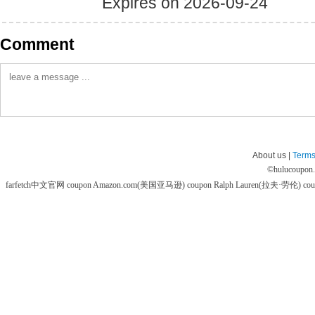
Expires on 2026-09-24
Comment
About us |
Terms
©
hulucoupon
farfetch中文官网 coupon
Amazon.com(美国亚马逊) coupon
Ralph Lauren(拉夫·劳伦) co