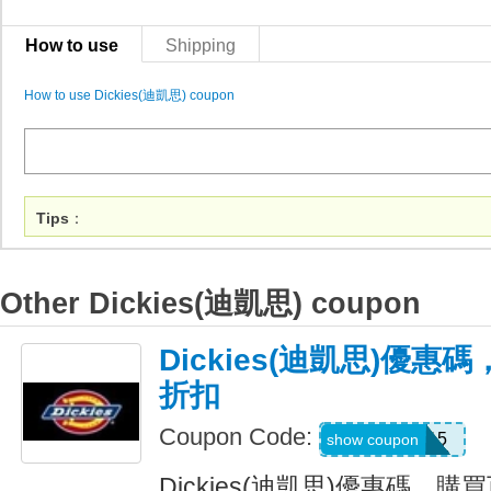
How to use
Shipping
How to use Dickies(迪凱思) coupon
Tips
：
Other Dickies(迪凱思) coupon
Dickies(迪凱思)優惠
折扣
Coupon Code:
PREMIUM15
show coupon
Dickies(迪凱思)優惠碼，購