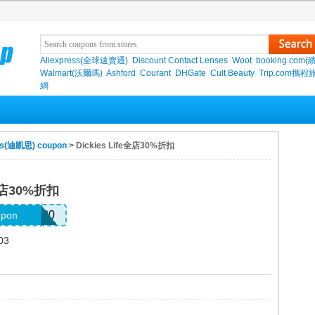
Aliexpress(全球速賣通)
Discount Contact Lenses
Woot
booking.com(
Walmart(沃爾瑪)
Ashford
Courant
DHGate
Cult Beauty
Trip.com攜程
網
es(迪凱思) coupon
> Dickies Life全店30%折扣
e全店30%折扣
ESDAYS30
upon
03