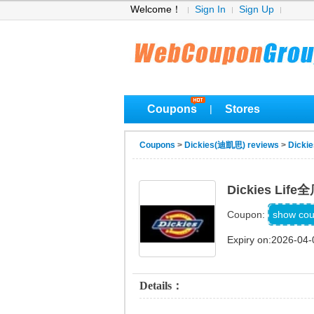
Welcome！
Sign In
Sign Up
Coupons
Stores
|
Coupons
>
Dickies(迪凱思) reviews
>
Dicki
Dickies Lif
DICKI
show co
Coupon:
Expiry on:2026-04-
Details：