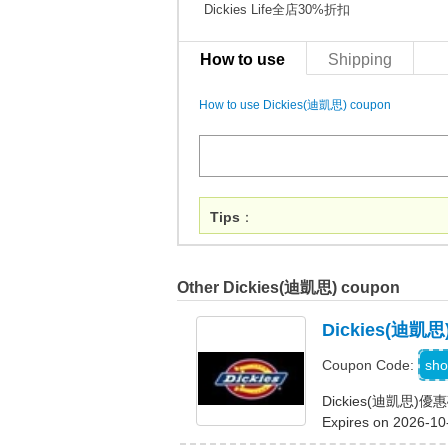
Dickies Life全店30%折扣
How to use
Shipping
How to use Dickies(迪凱思) coupon
Tips
：
Other Dickies(迪凱思) coupon
Dickies(迪
sho
Coupon Code:
Dickies(迪凱思)
Expires on 2026-10