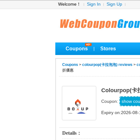
Welcome！
Sign In
Sign Up
Coupons
Stores
|
Coupons
>
colourpop(卡拉泡泡) reviews
>
c
折優惠
Colourpo
AT
show co
Coupon:
Expiry on:2026-08-
Details：