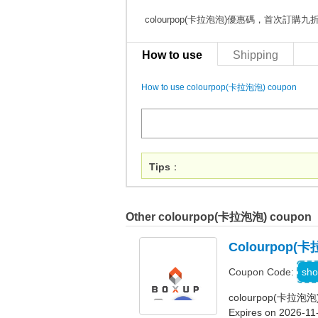
colourpop(卡拉泡泡)優惠碼，首次訂購九
How to use
Shipping
How to use colourpop(卡拉泡泡) coupon
Tips
：
Other colourpop(卡拉泡泡) coupon
Colourpo
sho
Coupon Code:
colourpop(卡
Expires on 2026-11