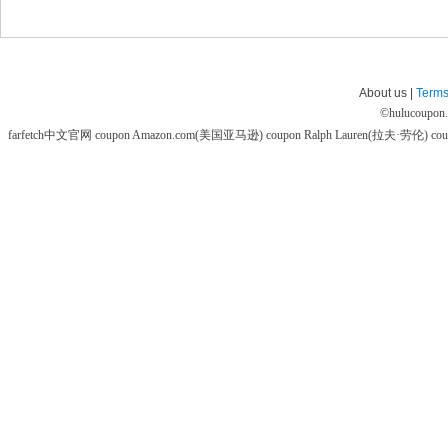
About us |
Terms
©
hulucoupon
farfetch中文官网 coupon
Amazon.com(美国亚马逊) coupon
Ralph Lauren(拉夫·劳伦) co