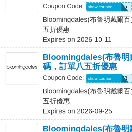
Coupon Code:
Z7F2LWNLZM35
show coupon
Bloomingdales(布魯明戴
五折優惠
Expires on 2026-10-11
Bloomingdales(布
碼，訂單八五折優惠
Coupon Code:
ZKCV977HM9F3
show coupon
Bloomingdales(布魯明戴
五折優惠
Expires on 2026-09-25
Bloomingdales(布