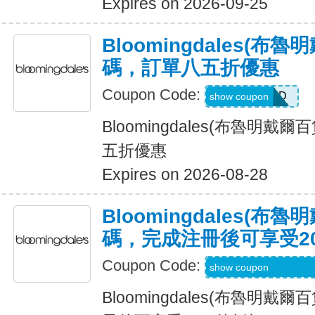
Expires on 2026-09-25
Bloomingdales(布
碼，訂單八五折優惠
Coupon Code:
ALLCLAD
show coupon
Bloomingdales(布魯明戴
五折優惠
Expires on 2026-08-28
Bloomingdales(布
碼，完成注冊後可享受2
Coupon Code:
Code Provided wit
show coupon
Bloomingdales(布魯明戴