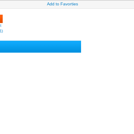
Add to Favorties
t
店)