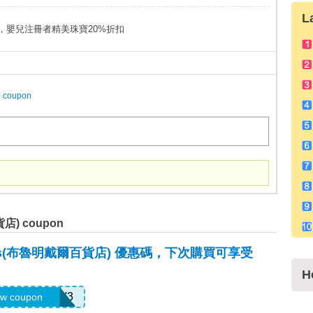
L
優惠碼，嬰兒注冊者精美珠寶20%折扣
 coupon
貨店) coupon
ales(布魯明戴爾百貨店) 優惠碼，下次購買可享受
H
7R667879MV3
w coupon