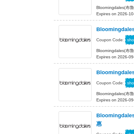
Bloomingdal
Expires on 2026-10
Bloomingd
Z
sho
Coupon Code:
Bloomingdal
Expires on 2026-09
Bloomingd
Z
sho
Coupon Code:
Bloomingdal
Expires on 2026-09
Blooming
惠