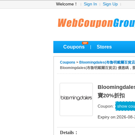
Welcome！
Sign In
Sign Up
Coupons
Stores
|
Coupons
>
Bloomingdales(布魯明戴爾百貨店) 
Bloomingdales(布魯明戴爾百貨店) 優惠
Blooming
寶20%折扣
Code P
show co
Coupon:
Expiry on:2026-08-
Details：