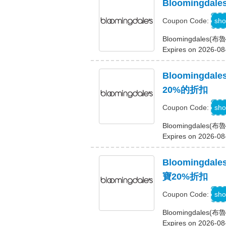
Bloomingd
sho
Coupon Code:
Bloomingdal
Expires on 2026-08
Blooming
20%的折扣
C
sho
Coupon Code:
Bloomingdal
Expires on 2026-08
Blooming
寶20%折扣
C
sho
Coupon Code:
Bloomingdal
Expires on 2026-08