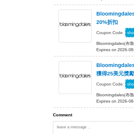
Blooming
20%折扣
C
sho
Coupon Code:
Bloomingdal
Expires on 2026-08
Bloomingd
獲得25美元獎
sho
Coupon Code:
Bloomingdal
Expires on 2026-08
Comment