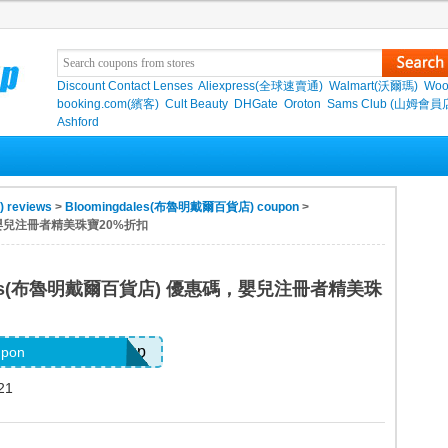
Discount Contact Lenses
Aliexpress(全球速賣通)
Walmart(沃爾瑪)
Woo
booking.com(繽客)
Cult Beauty
DHGate
Oroton
Sams Club (山姆會員
Ashford
reviews
>
Bloomingdales(布魯明戴爾百貨店) coupon
>
碼，嬰兒注冊者精美珠寶20%折扣
dales(布魯明戴爾百貨店) 優惠碼，嬰兒注冊者精美珠
rovided with Signup
upon
21