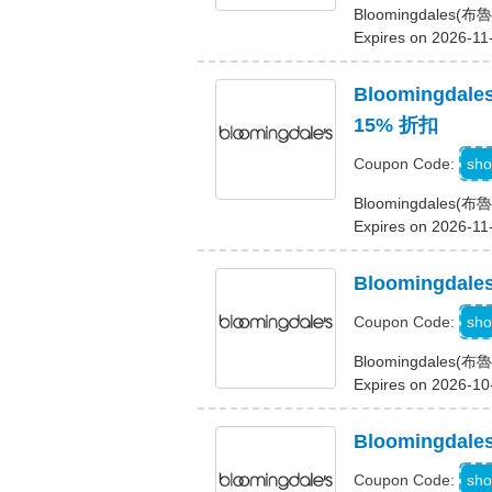
Bloomingdale
Expires on 2026-11
Bloomingd
15% 折扣
Z
sho
Coupon Code:
Bloomingdale
Expires on 2026-11
Bloomingd
Z
sho
Coupon Code:
Bloomingdal
Expires on 2026-10
Bloomingd
Z
sho
Coupon Code: