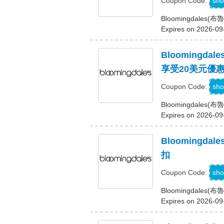
Z
sho
Coupon Code:
Bloomingdal
Expires on 2026-09
Bloomingd
享受20美元優
sho
Coupon Code:
Bloomingdal
Expires on 2026-09
Bloomingda
扣
sho
Coupon Code:
Bloomingdales
Expires on 2026-09