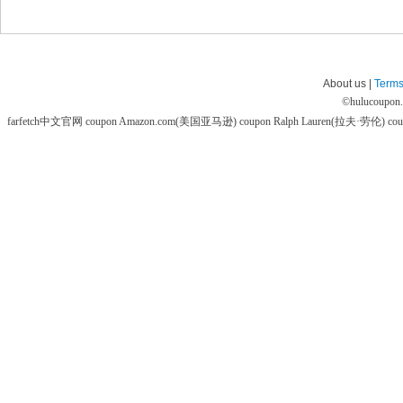
About us |
Terms
©
hulucoupon
farfetch中文官网 coupon
Amazon.com(美国亚马逊) coupon
Ralph Lauren(拉夫·劳伦) co