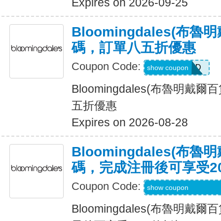
Expires on 2026-09-25
Bloomingdales(布
碼，訂單八五折優惠
Coupon Code:
ALLCLAD
show coupon
Bloomingdales(布魯明戴
五折優惠
Expires on 2026-08-28
Bloomingdales(布
碼，完成注冊後可享受2
Coupon Code:
Code Provided wit
show coupon
Bloomingdales(布魯明戴