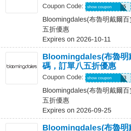
Coupon Code:
Z7F2LWNLZM35
show coupon
Bloomingdales(布魯明戴
五折優惠
Expires on 2026-10-11
Bloomingdales(布
碼，訂單八五折優惠
Coupon Code:
ZKCV977HM9F3
show coupon
Bloomingdales(布魯明戴
五折優惠
Expires on 2026-09-25
Bloomingdales(布