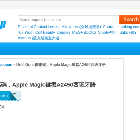
Discount Contact Lenses
Aliexpress(全球速賣通)
Courant
booking.co
客)
Woot
Cult Beauty
coggles
MEGA BLOKS
Smoby智比
Saks Fifth
Avenue (薩克斯第五大道)
 coupon
> Until Gone優惠碼，Apple Magic鍵盤A2450西班牙語
優惠碼，Apple Magic鍵盤A2450西班牙語
658JNE
upon
04