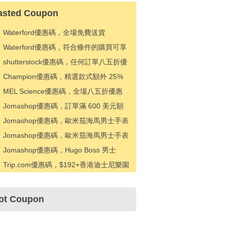
asted Coupon
Waterford優惠碼，全場免費送貨
Waterford優惠碼，符合條件的購買可享
受 15 美元折扣
shutterstock優惠碼，任何訂單八五折優
惠
Champion優惠碼，精選款式額外 25%
折扣
MEL Science優惠碼，全場八五折優惠
Jomashop優惠碼，訂單滿 600 美元額
外優惠 20 美元
Jomashop優惠碼，歐米茄海馬男士手表
優惠 500 美元
Jomashop優惠碼，歐米茄海馬男士手表
優惠 200 美元
Jomashop優惠碼，Hugo Boss 男士
Absolu Parfum Intense EDP 20% 折扣
Trip.com優惠碼，$192+香港迪士尼樂園
門票優惠$10
ot Coupon