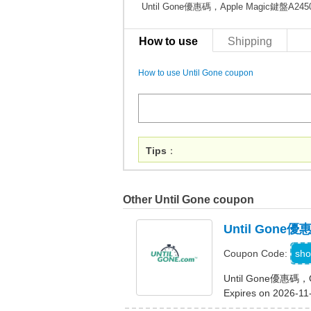
Until Gone優惠碼，Apple Magic鍵盤A2
How to use
Shipping
How to use Until Gone coupon
Tips
：
Other Until Gone coupon
Until Gon
sho
Coupon Code:
Until Gone優惠
Expires on 2026-11