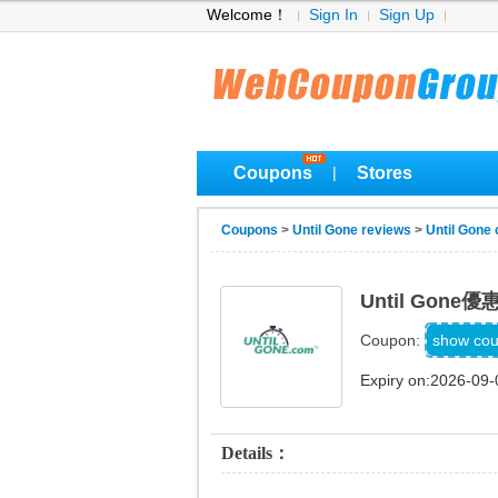
Welcome！
Sign In
Sign Up
Coupons
Stores
|
Coupons
>
Until Gone reviews
>
Until Gone
Until Gone
show co
Coupon:
Expiry on:2026-09-
Details：