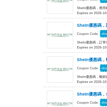
SheIn優惠碼，應
Expires on 2026-10
SheIn優惠碼
A
sho
Coupon Code:
SheIn優惠碼，訂單
Expires on 2026-10
SheIn優惠碼，
K
sho
Coupon Code:
SheIn優惠碼，暢銷書
Expires on 2026-10
SheIn優惠碼，
sho
Coupon Code: