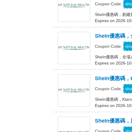
sho
Coupon Code:
SheIn優惠碼，創建
Expires on 2026-10
SheIn優惠碼
S
sho
Coupon Code:
SheIn優惠碼，全
Expires on 2026-10
SheIn優惠碼，
K
sho
Coupon Code:
SheIn優惠碼，Kla
Expires on 2026-10
SheIn優惠
sho
Coupon Code: