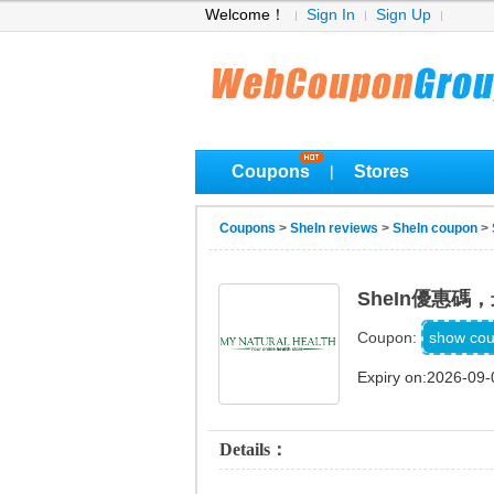
Welcome！
Sign In
Sign Up
Coupons
Stores
|
Coupons
>
SheIn reviews
>
SheIn coupon
>
SheIn優惠
MT
show co
Coupon:
Expiry on:2026-09-
Details：