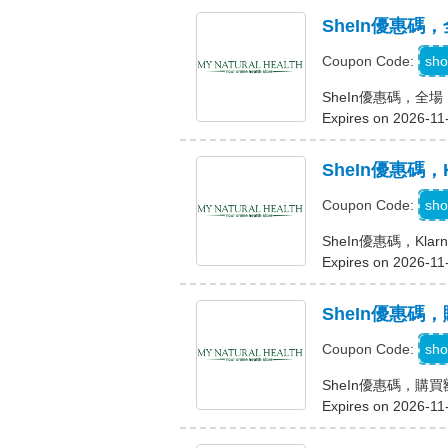
SheIn優惠碼，
sho
Coupon Code:
SheIn優惠碼，全場 
Expires on 2026-11
SheIn優惠碼，
K
sho
Coupon Code:
SheIn優惠碼，Kla
Expires on 2026-11
SheIn優惠碼，
C
sho
Coupon Code:
SheIn優惠碼，購買
Expires on 2026-11