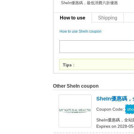
SheIn優惠碼，最低消費六折優惠
How to use
Shipping
How to use SheIn coupon
Tips
：
Other SheIn coupon
SheIn優惠碼
sho
Coupon Code:
SheIn優惠碼，全
Expires on 2028-05