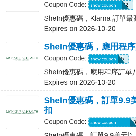
Coupon Code:
KLARNAJULY2
show coupon
SheIn優惠碼，Klarna 訂單
Expires on 2026-10-20
SheIn優惠碼，應用程
Coupon Code:
APP15
show coupon
SheIn優惠碼，應用程序訂
Expires on 2026-10-20
SheIn優惠碼，訂單9.
扣
Coupon Code:
A6USquimimo7718
show coupon
SheIn優惠碼，訂單9.9美元