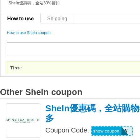
SheIn優惠碼，全站30%折扣
How to use
Shipping
How to use SheIn coupon
Tips
：
Other SheIn coupon
SheIn優惠碼，全站購
多
Coupon Code:
US04184W
show coupon