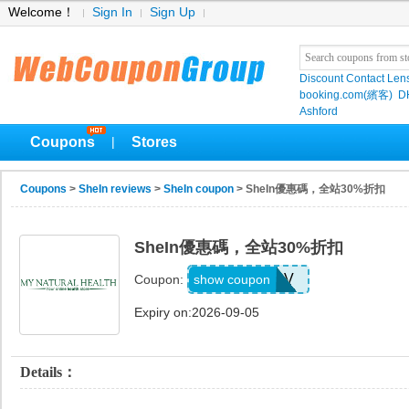
Welcome！
Sign In
Sign Up
Discount Contact Len
booking.com(繽客)
D
Ashford
Coupons
Stores
|
Coupons
>
SheIn reviews
>
SheIn coupon
> SheIn優惠碼，全站30%折扣
SheIn優惠碼，全站30%折扣
W2CB88V
show coupon
Coupon:
Expiry on:2026-09-05
Details：