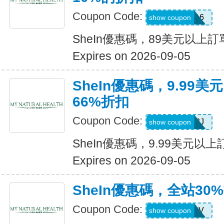
Coupon Code:
febnb16
show coupon
SheIn優惠碼，89美元以上
Expires on 2026-09-05
SheIn優惠碼，9.99
66%折扣
Coupon Code:
VJTWP3J
show coupon
SheIn優惠碼，9.99美元以
Expires on 2026-09-05
SheIn優惠碼，全站30
Coupon Code:
W2CB88V
show coupon