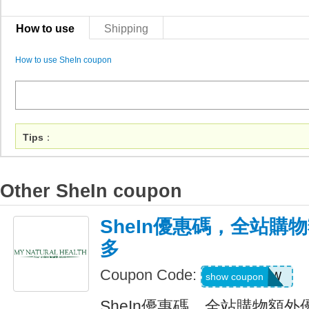
How to use
Shipping
How to use SheIn coupon
Tips
：
Other SheIn coupon
SheIn優惠碼，全站購
多
Coupon Code:
US04184W
show coupon
SheIn優惠碼，全站購物額外