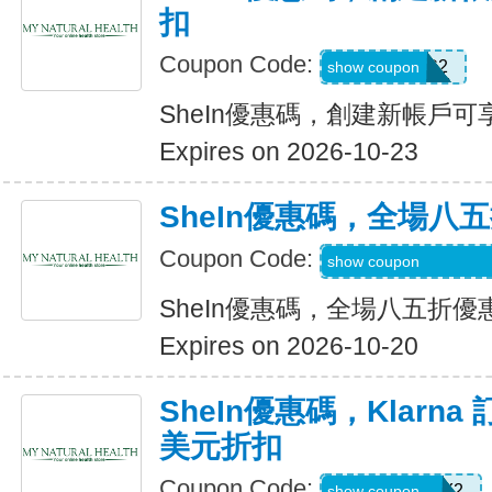
扣
Coupon Code:
SWHC2
show coupon
SheIn優惠碼，創建新帳戶可享
Expires on 2026-10-23
SheIn優惠碼，全場八
Coupon Code:
S3mermaidinheels
show coupon
SheIn優惠碼，全場八五折優
Expires on 2026-10-20
SheIn優惠碼，Klarna
美元折扣
Coupon Code:
KLARNAJULY2
show coupon