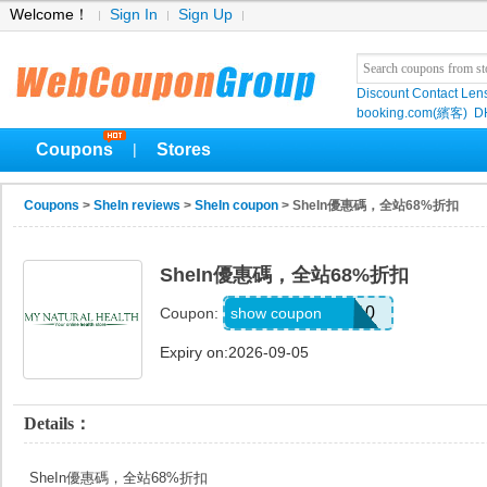
Welcome！
Sign In
Sign Up
Discount Contact Len
booking.com(繽客)
D
Coupons
Stores
|
Coupons
>
SheIn reviews
>
SheIn coupon
> SheIn優惠碼，全站68%折扣
SheIn優惠碼，全站68%折扣
uguszx26042210
show coupon
Coupon:
Expiry on:2026-09-05
Details：
SheIn優惠碼，全站68%折扣