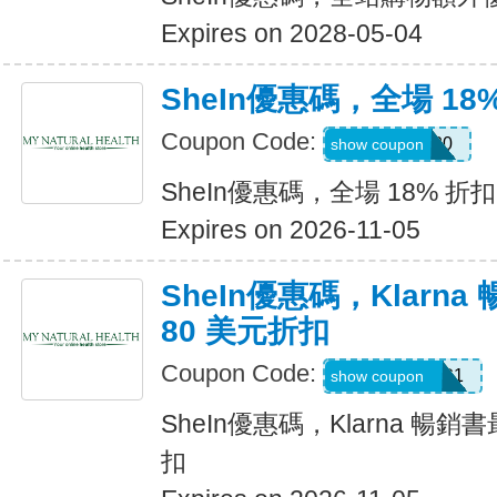
Expires on 2028-05-04
SheIn優惠碼，全場 18
Coupon Code:
JULY0B20
show coupon
SheIn優惠碼，全場 18% 折扣
Expires on 2026-11-05
SheIn優惠碼，Klarn
80 美元折扣
Coupon Code:
KLARNAAUG1
show coupon
SheIn優惠碼，Klarna 暢銷
扣