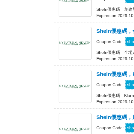
SheIn優惠碼，創建
Expires on 2026-10
SheIn優惠碼
S
sho
Coupon Code:
SheIn優惠碼，全
Expires on 2026-10
SheIn優惠碼，
K
sho
Coupon Code:
SheIn優惠碼，Kla
Expires on 2026-10
SheIn優惠
sho
Coupon Code: