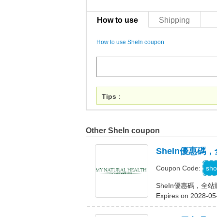
How to use
Shipping
How to use SheIn coupon
Tips
：
Other SheIn coupon
SheIn優惠碼
sho
Coupon Code:
SheIn優惠碼，全
Expires on 2028-05