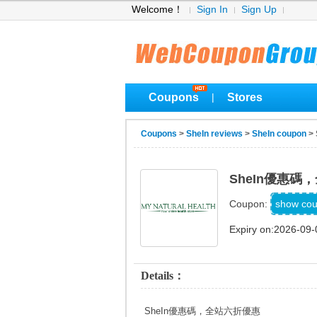
Welcome！
Sign In
Sign Up
Coupons
Stores
|
Coupons
>
SheIn reviews
>
SheIn coupon
>
SheIn優惠碼
show co
Coupon:
Expiry on:2026-09-
Details：
SheIn優惠碼，全站六折優惠