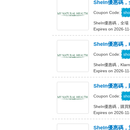
SheIn優惠碼，
sho
Coupon Code:
SheIn優惠碼，全場 
Expires on 2026-11
SheIn優惠碼，
K
sho
Coupon Code:
SheIn優惠碼，Kla
Expires on 2026-11
SheIn優惠碼，
C
sho
Coupon Code:
SheIn優惠碼，購買
Expires on 2026-11
SheIn優惠