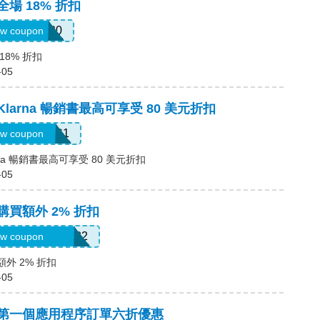
全場 18% 折扣
JULY0B20
w coupon
18% 折扣
-05
Klarna 暢銷書最高可享受 80 美元折扣
LARNAAUG1
w coupon
rna 暢銷書最高可享受 80 美元折扣
-05
購買額外 2% 折扣
oriannekotel7582
w coupon
額外 2% 折扣
-05
碼，第一個應用程序訂單六折優惠