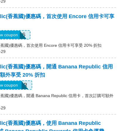
-29
public(香蕉國)優惠碼，首次使用 Encore 信用卡可享
14DAYPASS
w coupon
ic(香蕉國)優惠碼，首次使用 Encore 信用卡可享受 20% 折扣
-29
blic(香蕉國)優惠碼，開通 Banana Republic 信用
外享受 20% 折扣
ELCOMEBR
w coupon
ic(香蕉國)優惠碼，開通 Banana Republic 信用卡，首次訂購可額外
-29
blic(香蕉國)優惠碼，使用 Banana Republic