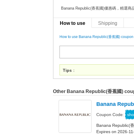
Banana Republic(香蕉國)優惠碼，精
How to use
Shipping
How to use Banana Republic(香蕉國) coupon
Tips
：
Other Banana Republic(香蕉國) cou
Banana Rep
sho
Coupon Code:
Banana Republ
Expires on 2026-11