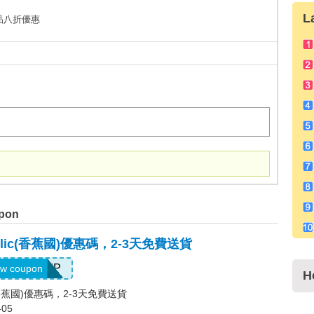
L
選商品八折優惠
pon
ublic(香蕉國)優惠碼，2-3天免費送貨
BRSHIP
w coupon
H
ic(香蕉國)優惠碼，2-3天免費送貨
-05