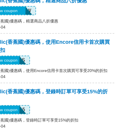
public(香蕉國)優惠碼，精選商品八折優惠
APGOODNOW
w coupon
lic(香蕉國)優惠碼，精選商品八折優惠
-04
public(香蕉國)優惠碼，使用Encore信用卡首次購買
折扣
14DAYPASS
w coupon
lic(香蕉國)優惠碼，使用Encore信用卡首次購買可享受20%的折扣
-04
public(香蕉國)優惠碼，登錄時訂單可享受15%的折
SALEDAY15
w coupon
lic(香蕉國)優惠碼，登錄時訂單可享受15%的折扣
-04