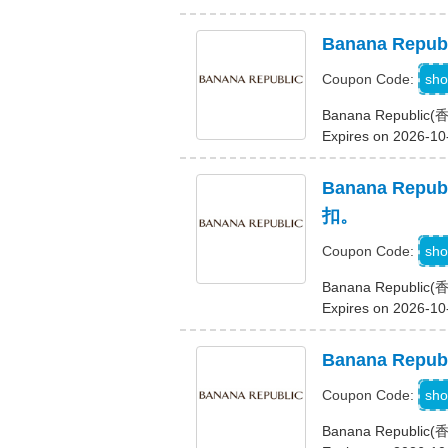
Banana Rep
sho
Coupon Code:
Banana Republ
Expires on 2026-10
Banana Re
扣。
sho
Coupon Code:
Banana Repub
Expires on 2026-10
Banana Re
L
sho
Coupon Code:
Banana Repu