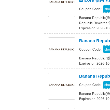
Encore 信用卡
sho
Coupon Code:
Banana Republi
Republic Rewar
Expires on 2026-10
Banana Re
G
sho
Coupon Code:
Banana Repub
Expires on 2026-10
Banana Re
sho
Coupon Code:
Banana Repub
Expires on 2026-10