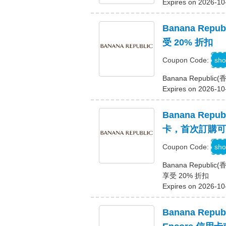
Expires on 2026-10
Banana Re
受 20% 折扣
sho
Coupon Code:
Banana Republ
Expires on 2026-10
Banana Repu
卡，首次訂購可額
W
sho
Coupon Code:
Banana Republ
享受 20% 折扣
Expires on 2026-10
Banana Repu